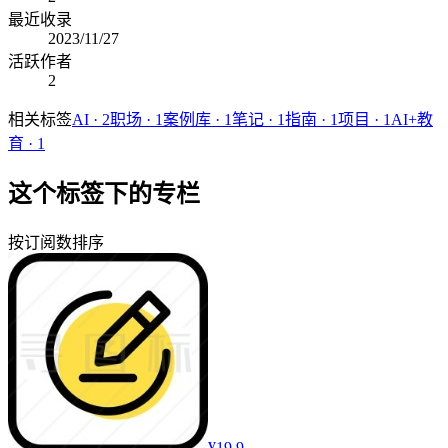
最近收录
2023/11/27
活跃作者
2
相关标签
AI
·
2
职场
·
1
案例库
·
1
笔记
·
1
指南
·
1
项目
·
1
AI+教
育
·
1
这个标签下的专栏
按订阅数排序
¥19.9