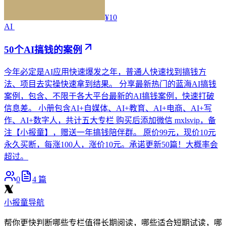
¥10
AI
50个AI搞钱的案例
今年必定是AI应用快速爆发之年，普通人快速找到搞钱方
法、项目去实操快速拿到结果。 分享最新热门的蓝海AI搞钱
案例，包含、不限于各大平台最新的AI搞钱案例，快速打破
信息差。 小册包含AI+自媒体、AI+教育、AI+电商、AI+写
作、AI+数字人，共计五大专栏 购买后添加微信 mxlsvip，备
注【小报童】，赠送一年搞钱陪伴群。 原价99元，现价10元
永久买断，每涨100人，涨价10元。承诺更新50篇！大概率会
超过。
0
4
篇
小报童导航
帮你更快判断哪些专栏值得长期阅读，哪些适合短期试读，哪