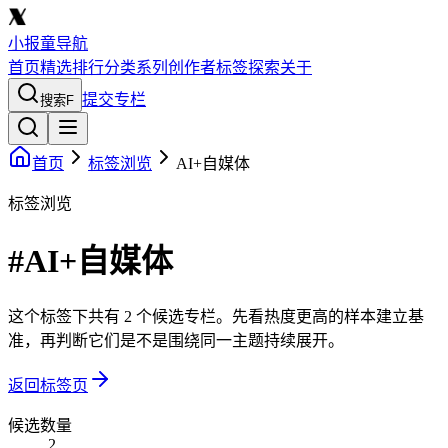
小报童导航
首页
精选
排行
分类
系列
创作者
标签
探索
关于
提交专栏
搜索
F
首页
标签浏览
AI+自媒体
标签浏览
#AI+自媒体
这个标签下共有 2 个候选专栏。先看热度更高的样本建立基
准，再判断它们是不是围绕同一主题持续展开。
返回标签页
候选数量
2