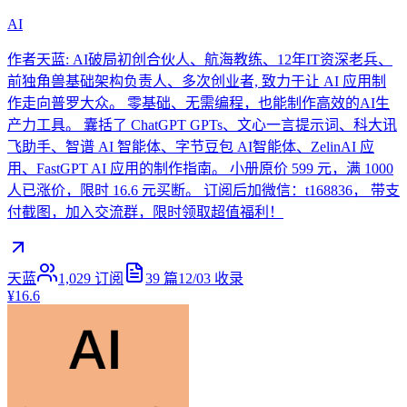
AI
作者天蓝: AI破局初创合伙人、航海教练、12年IT资深老兵、
前独角兽基础架构负责人、多次创业者, 致力于让 AI 应用制
作走向普罗大众。 零基础、无需编程，也能制作高效的AI生
产力工具。 囊括了 ChatGPT GPTs、文心一言提示词、科大讯
飞助手、智谱 AI 智能体、字节豆包 AI智能体、ZelinAI 应
用、FastGPT AI 应用的制作指南。 小册原价 599 元，满 1000
人已涨价，限时 16.6 元买断。 订阅后加微信：t168836， 带支
付截图，加入交流群，限时领取超值福利！
天蓝
1,029
订阅
39
篇
12/03
收录
¥16.6