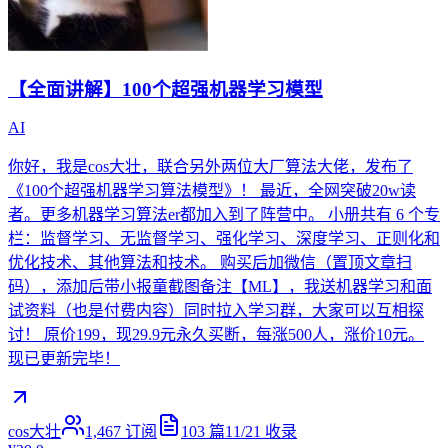
【全面讲解】100个超强机器学习模型
AI
你好，我是cos大壮，联合另外两位大厂算法大佬，发布了
《100个超强机器学习算法模型》！ 最近，全网突破20w读
者。更多机器学习算法er都加入到了阵营中。 小册共有 6 个专
栏：监督学习、无监督学习、强化学习、深度学习、正则化和
优化技术、其他算法和技术。 购买后加微信（置顶文章扫
码），添加后带小报童截图备注【ML】，我送机器学习和面
试资料（也是付费内容）同时拉入学习群，大家可以互相探
讨！ 原价199，现29.9元永久买断，每涨500人，涨价10元。
现已更新完毕！
cos大壮
1,467
订阅
103
篇
11/21
收录