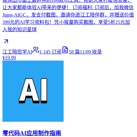
提炼出市面上最好用的100款AI工具，帮助大家打破信息差，
让大家都能体验AI带来的便捷！ 订阅福利: 订阅后，加我微信
Jiang-AIGC，发支付截图，邀请你进江工陪伴群，并赠送价值
399元的AI学习资料包！凭小报童购买截图，享受5折25元加
入我的知识星球
江工陪您学AI
1,145
订阅
58
篇
11/09
收录
¥19.99
零代码AI应用制作指南