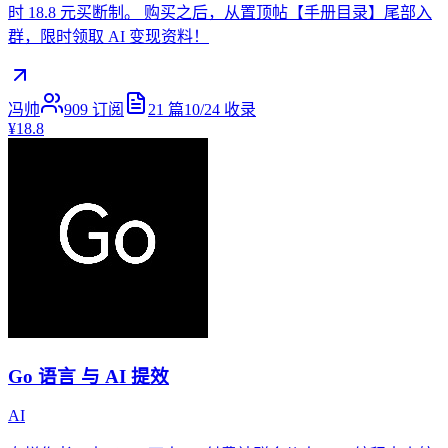
时 18.8 元买断制。 购买之后，从置顶帖【手册目录】尾部入
群，限时领取 AI 变现资料！
冯帅
909
订阅
21
篇
10/24
收录
¥18.8
Go 语言 与 AI 提效
AI