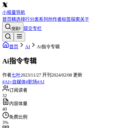
小报童导航
首页
精选
排行
分类
系列
创作者
标签
探索
关于
提交专栏
搜索
F
首页
AI
Ai指令专辑
Ai指令专辑
作者
七叶
2023/11/27
开刊
2024/02/08
更新
#
AI+自媒体
#
职场
#
AI
订阅读者
32
内容体量
40
免费比例
3
%