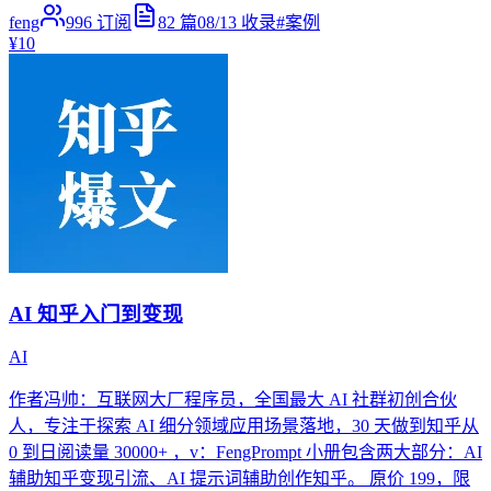
feng
996
订阅
82
篇
08/13
收录
#
案例
¥10
AI 知乎入门到变现
AI
作者冯帅：互联网大厂程序员，全国最大 AI 社群初创合伙
人，专注于探索 AI 细分领域应用场景落地，30 天做到知乎从
0 到日阅读量 30000+ ，v：FengPrompt 小册包含两大部分：AI
辅助知乎变现引流、AI 提示词辅助创作知乎。 原价 199，限