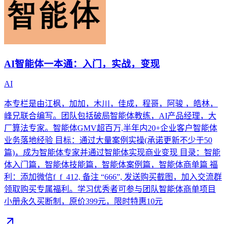
AI智能体一本通：入门，实战，变现
AI
本专栏是由江枫，加加，木川，佳成，程哥，阿骏 ，皓林，
峰兄联合编写。团队包括破局智能体教练，AI产品经理，大
厂算法专家。智能体GMV超百万,半年内20+企业客户智能体
业务落地经验 目标：通过大量案例实操(承诺更新不少于50
篇)，成为智能体专家并通过智能体实现商业变现 目录：智能
体入门篇，智能体技能篇，智能体案例篇，智能体商单篇 福
利：添加微信f_f_412, 备注 “666”, 发送购买截图，加入交流群
领取购买专属福利。学习优秀者可参与团队智能体商单项目
小册永久买断制，原价399元，限时特惠10元