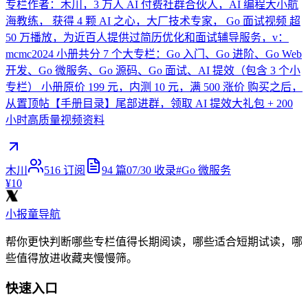
专栏作者：木川，3 万人 AI 付费社群合伙人，AI 编程大小航
海教练， 获得 4 颗 AI 之心，大厂技术专家， Go 面试视频 超
50 万播放，为近百人提供过简历优化和面试辅导服务，v：
mcmc2024 小册共分 7 个大专栏：Go 入门、Go 进阶、Go Web
开发、Go 微服务、Go 源码、Go 面试、AI 提效（包含 3 个小
专栏） 小册原价 199 元，内测 10 元，满 500 涨价 购买之后，
从置顶帖【手册目录】尾部进群，领取 AI 提效大礼包 + 200
小时高质量视频资料
木川
516
订阅
94
篇
07/30
收录
#
Go 微服务
¥10
小报童导航
帮你更快判断哪些专栏值得长期阅读，哪些适合短期试读，哪
些值得放进收藏夹慢慢筛。
快速入口