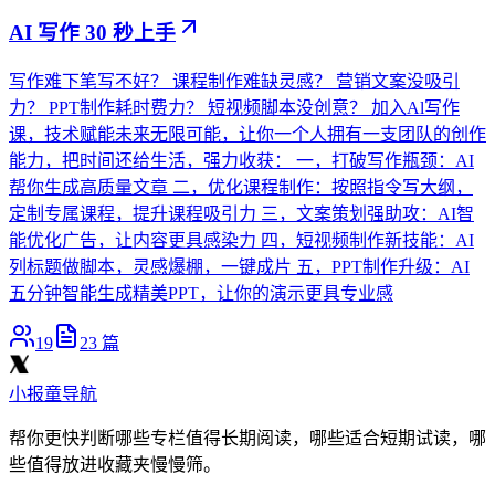
AI 写作 30 秒上手
写作难下笔写不好？ 课程制作难缺灵感？ 营销文案没吸引
力？ PPT制作耗时费力？ 短视频脚本没创意？ 加入Al写作
课，技术赋能未来无限可能，让你一个人拥有一支团队的创作
能力，把时间还给生活，强力收获： 一，打破写作瓶颈：AI
帮你生成高质量文章 二，优化课程制作：按照指令写大纲，
定制专属课程，提升课程吸引力 三，文案策划强助攻：AI智
能优化广告，让内容更具感染力 四，短视频制作新技能：AI
列标题做脚本，灵感爆棚，一键成片 五，PPT制作升级：AI
五分钟智能生成精美PPT，让你的演示更具专业感
19
23
篇
小报童导航
帮你更快判断哪些专栏值得长期阅读，哪些适合短期试读，哪
些值得放进收藏夹慢慢筛。