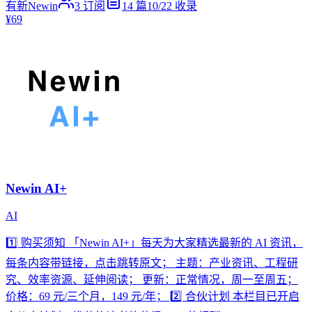
有新Newin
3
订阅
14
篇
10/22
收录
¥69
Newin AI+
AI
1️⃣ 购买须知 「Newin AI+」每天为大家精选最新的 AI 资讯，
每条内容带链接，点击跳转原文； 主题：产业资讯、工程研
究、效率资源、延伸阅读； 更新：正常情况，周一至周五；
价格：69 元/三个月，149 元/年； 2️⃣ 合伙计划 本栏目已开启