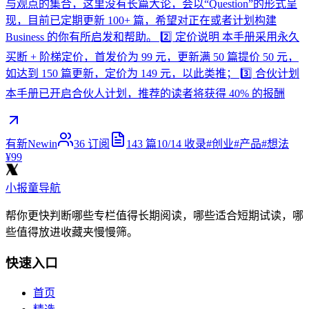
与观点的集合，这里没有长篇大论，会以“Question”的形式呈
现，目前已定期更新 100+ 篇，希望对正在或者计划构建
Business 的你有所启发和帮助。 2️⃣ 定价说明 本手册采用永久
买断 + 阶梯定价，首发价为 99 元，更新满 50 篇提价 50 元，
如达到 150 篇更新，定价为 149 元，以此类推； 3️⃣ 合伙计划
本手册已开启合伙人计划，推荐的读者将获得 40% 的报酬
有新Newin
36
订阅
143
篇
10/14
收录
#
创业
#
产品
#
想法
¥99
小报童导航
帮你更快判断哪些专栏值得长期阅读，哪些适合短期试读，哪
些值得放进收藏夹慢慢筛。
快速入口
首页