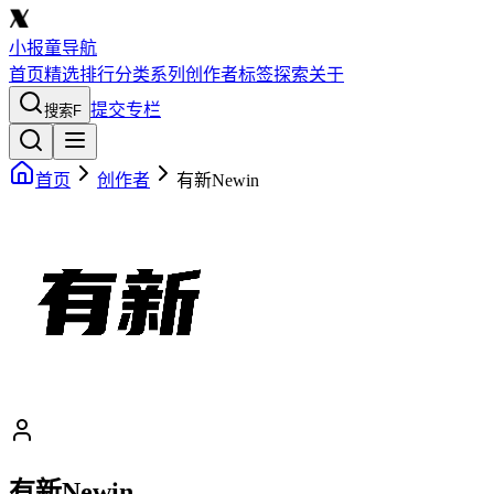
小报童导航
首页
精选
排行
分类
系列
创作者
标签
探索
关于
提交专栏
搜索
F
首页
创作者
有新Newin
有新Newin