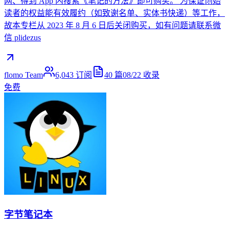
网、得到 App 内搜索《笔记的方法》即可购买。 为保证创始
读者的权益能有效履约（如致谢名单、实体书快递）等工作，
故本专栏从 2023 年 8 月 6 日后关闭购买，如有问题请联系微
信 plidezus
flomo Team
6,043
订阅
40
篇
08/22
收录
免费
字节笔记本