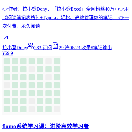
👉作者：拉小登Dony，「拉小登Excel」全网粉丝40万+ 👉用
《阅读笔记表格》+Typora，轻松、高效管理你的笔记。 👉一
次付费，永久阅读
拉小登Dony
283
订阅
29
篇
06/23
收录
#
笔记输出
¥59.9
flomo系统学习课：进阶高效学习者