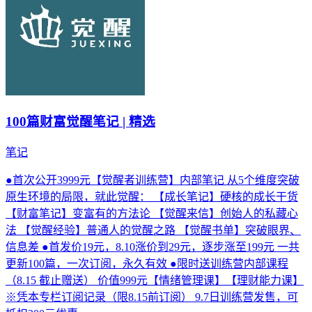
100篇财富觉醒笔记 | 精选
笔记
●首次公开3999元【觉醒者训练营】内部笔记 从5个维度突破
原生环境的局限，就此觉醒： 【成长笔记】硬核的成长干货
【财富笔记】变富有的方法论 【觉醒来信】创始人的私藏心
法 【觉醒经验】普通人的觉醒之路 【觉醒书单】突破眼界、
信息差 ●首发价19元，8.10涨价到29元，逐步涨至199元 一共
更新100篇，一次订阅，永久有效 ●限时送训练营内部课程
（8.15 截止赠送） 价值999元【情绪管理课】【理财能力课】
※凭本专栏订阅记录（限8.15前订阅） 9.7日训练营发售，可