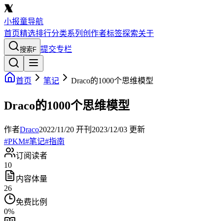
小报童导航
首页
精选
排行
分类
系列
创作者
标签
探索
关于
提交专栏
搜索
F
首页
笔记
Draco的1000个思维模型
Draco的1000个思维模型
作者
Draco
2022/11/20
开刊
2023/12/03
更新
#
PKM
#
笔记
#
指南
订阅读者
10
内容体量
26
免费比例
0
%