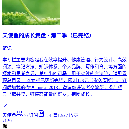
天使鱼的成长复盘 · 第二季（已完结）
笔记
本专栏主要内容是我在效率提升、健康管理、行为设计、高效
阅读、笔记方法、知识体系、个人品牌、写作和育儿等方面的
探索和思考之后，总结出的可马上用于实践的方法论，详见置
顶总目录。 本专栏已更新完毕，限时129元（永久买断）。 订
阅后加我的微信anniean2013，邀请你进读者交流群，参加经
典书籍共读，链接高能量的群友，抱团成长。
天使鱼
76
订阅
151
篇
12/27
收录
¥129