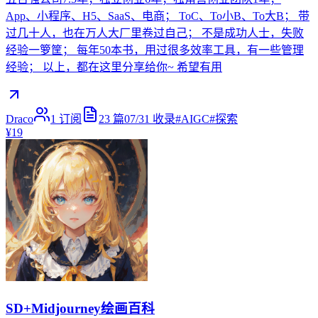
App、小程序、H5、SaaS、电商； ToC、To小B、To大B； 带
过几十人，也在万人大厂里卷过自己； 不是成功人士，失败
经验一箩筐； 每年50本书，用过很多效率工具，有一些管理
经验； 以上，都在这里分享给你~ 希望有用
Draco
1
订阅
23
篇
07/31
收录
#
AIGC
#
探索
¥19
SD+Midjourney绘画百科