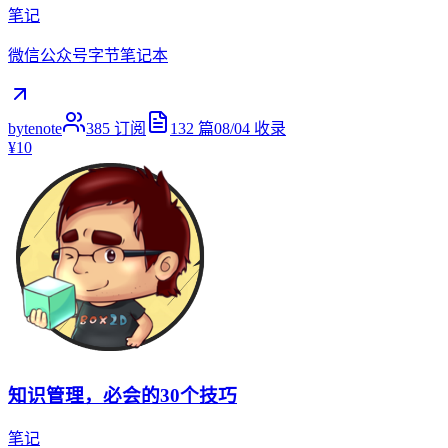
笔记
微信公众号字节笔记本
bytenote
385
订阅
132
篇
08/04
收录
¥10
知识管理，必会的30个技巧
笔记