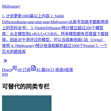
Midjourney
1. 计划更新1000篇以上内容 2. Stable
Diffusion&amp;amp;amp;amp;Midjourney从新手到高手都能用得
上的百科全书； 3. [StableDiffusion]预计建立超过200个模型
库：从主模型到LoRA/LyCORIS，所有模型都有百度盘下载链
接，因此对于测评过的模型，可以当成离线版C站（civitai）
使用 4. [Midjourney]预计收录和解析超过1000个Prompt 5. 一个
巨大的壁纸库
Draco
38
订阅
83
篇
04/23
收录
#
收录
¥99
可替代的同类专栏