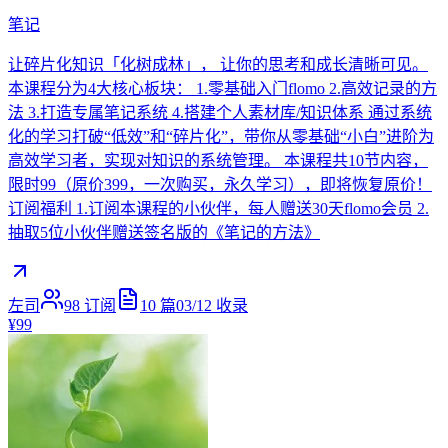
笔记
让碎片化知识「化树成林」， 让你的思考和成长清晰可见。
本课程分为4大核心板块： 1.零基础入门flomo 2.高效记录的方
法 3.打造专属笔记系统 4.搭建个人素材库/知识体系 通过系统
化的学习打破“低效”和“碎片化”，带你从零基础“小白”进阶为
高效学习者，实现对知识的系统管理。 本课程共10节内容，
限时99（原价399，一次购买，永久学习），即将恢复原价！
订阅福利 1.订阅本课程的小伙伴，每人赠送30天flomo会员 2.
抽取5位小伙伴赠送签名版的《笔记的方法》
左司
98
订阅
10
篇
03/12
收录
¥99