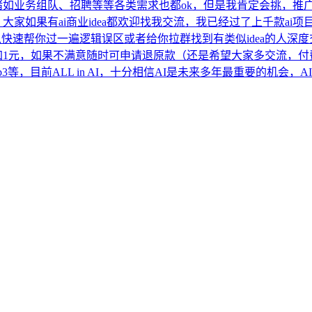
诸如业务组队、招聘等等各类需求也都ok，但是我肯定会挑，推
家如果有ai商业idea都欢迎找我交流，我已经过了上千款ai项目
快速帮你过一遍逻辑误区或者给你拉群找到有类似idea的人深度交流
加1元，如果不满意随时可申请退原款（还是希望大家多交流，付
等，目前ALL in AI，十分相信AI是未来多年最重要的机会，