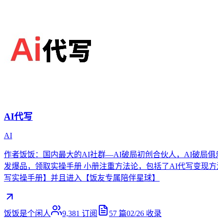
AI代写
AI
作者饭饭：国内最大的AI社群—AI破局初创合伙人，AI破局俱
发爆品，领取实操手册 小册注重方法论，包括了AI代写变现方法
写实操手册】并且进入【饭友专属陪伴星球】
饭饭是个闲人
9,381
订阅
57
篇
02/26
收录