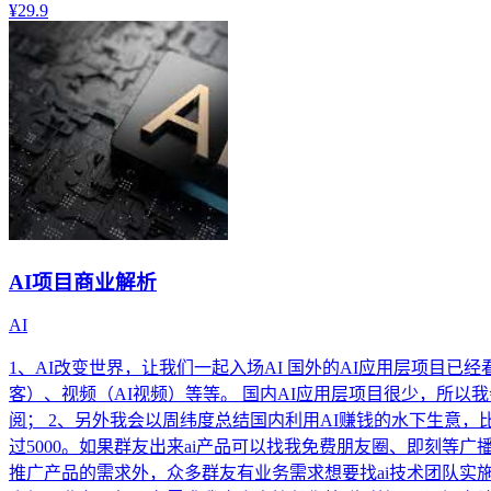
¥29.9
AI项目商业解析
AI
1、AI改变世界，让我们一起入场AI 国外的AI应用层项
客）、视频（AI视频）等等。 国内AI应用层项目很少，所以
阅； 2、另外我会以周纬度总结国内利用AI赚钱的水下生意，比
过5000。如果群友出来ai产品可以找我免费朋友圈、即刻等
推广产品的需求外，众多群友有业务需求想要找ai技术团队实