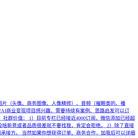
、图片（头像、商务图像、人像精修）、音频（催眠类的、播
对AI商业变现项目感兴趣，需要持续有案例、思路启发可以订
、社群价值： 1）目前专栏已经接近4000订阅，微信添加已经超
果没啥新意或者品质很差就不要找我，肯定会拒绝。 2）除了直接
到承接方。 当然如果你想获得订单、商务合作，加我后可以详细