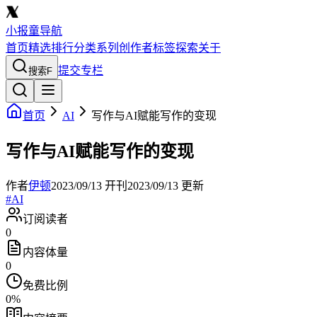
小报童导航
首页
精选
排行
分类
系列
创作者
标签
探索
关于
提交专栏
搜索
F
首页
AI
写作与AI赋能写作的变现
写作与AI赋能写作的变现
作者
伊顿
2023/09/13
开刊
2023/09/13
更新
#
AI
订阅读者
0
内容体量
0
免费比例
0
%