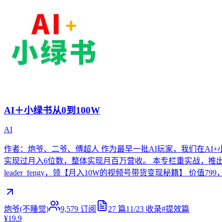
AI＋小绿书从0到100W
AI
作者：炮爷、二爷、傅超人 作为最早一批AI玩家，我们在AI+小
实现过月入6位数，整体实现月百万营收。 本专栏重实战，推出10
leader_fengy，领【月入10W的视频号带货变现秘籍】 价
炮爷(不睡觉)
9,579
订阅
27
篇
11/23
收录
#
提效篇
¥19.9