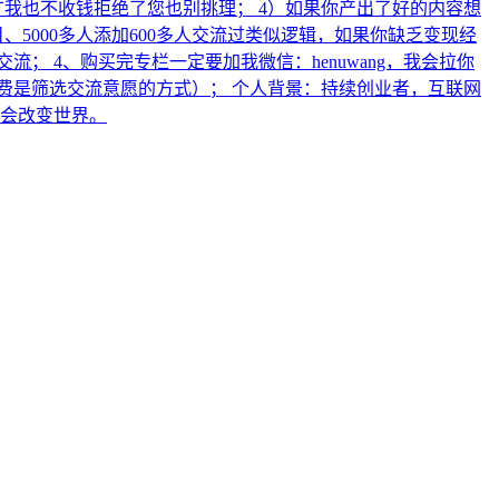
广我也不收钱拒绝了您也别挑理； 4）如果你产出了好的内容想
、5000多人添加600多人交流过类似逻辑，如果你缺乏变现经
； 4、购买完专栏一定要加我微信：henuwang，我会拉你
费是筛选交流意愿的方式）； 个人背景：持续创业者，互联网
AI会改变世界。