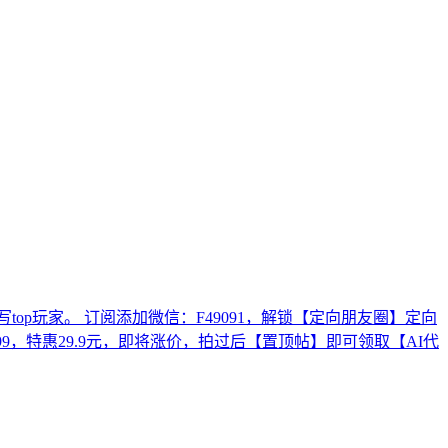
op玩家。 订阅添加微信：F49091，解锁【定向朋友圈】定向
9，特惠29.9元，即将涨价，拍过后【置顶帖】即可领取【AI代