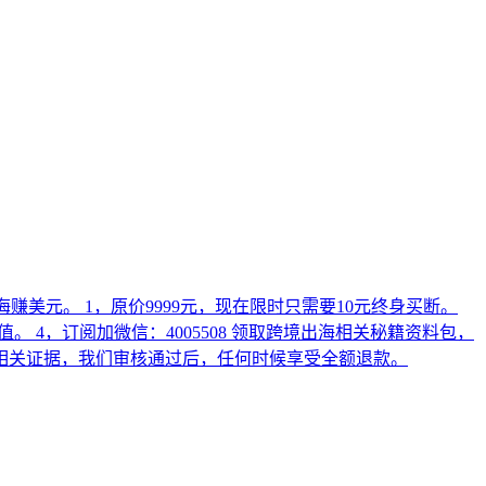
美元。 1，原价9999元，现在限时只需要10元终身买断。
 4，订阅加微信：4005508 领取跨境出海相关秘籍资料包，
交相关证据，我们审核通过后，任何时候享受全额退款。