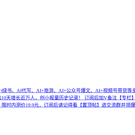
绿书、AI代写、AI+旅游、AI+公众号爆文、AI+视频号带货等
天增长近万人，创小报童历史记录！ 订阅后加V备注【专栏】 pao
值799，限时内测价19.9元，订阅后请记得看【置顶帖】进交流群并领