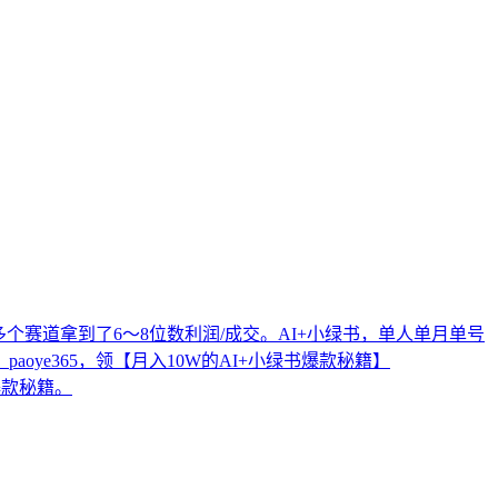
多个赛道拿到了6～8位数利润/成交。AI+小绿书，单人单月单号
ye365，领【月入10W的AI+小绿书爆款秘籍】
爆款秘籍。