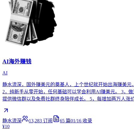
AI海外赚钱
AI
静水流深，国外赚美元的奠基人，上个世纪就开始出海赚美元，雷
2，纯新手从零开始，任何基础可以学会利用AI赚美元。 3，做
提供微信群以及免费社群终身陪伴成长。 5，每增加两万人涨
静水流深
13,283
订阅
65
篇
01/16
收录
¥10