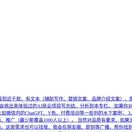
目已经看到近千款，有文本（辅助写作、营销文案、品牌介绍文案）
我会挑出来体验过的AI商业项目写总结、分析到本专栏。 如果你
如微信内的ChatGPT、Y色、付费培训等一些列的水下案例； 3
广播、推广（最少能覆盖1000人以上）。 当然对品质有要求，如
施。这类需求也可以找我，我会在朋友圈、即刻等广播，帮你找