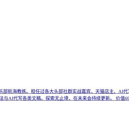
乐部航海教练。担任过各大头部社群实战嘉宾，天猫店主、AI代写t
与AI代写各类文稿。探索无止境，在未来会持续更新。 价值69