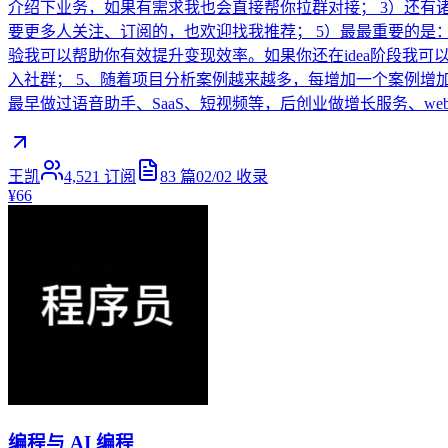
介绍下业务，如果有需求我也会直接帮你拉群对接； 3）还有
要更多人关注、订阅的，也欢迎找我推荐； 5）最最重要的是：大
验我可以帮助你有效提升变现效率。如果你还在idea阶段我可以
入社群； 5、随着项目分析案例越来越多，每增加一个案例增
最早做过语音助手、SaaS、短视频等，后创业做增长服务、web3
王凯
4,521
订阅
83
篇
02/02
收录
¥66
编程与 AI 编程