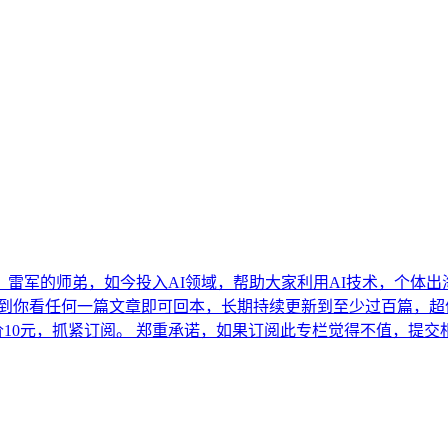
军的师弟，如今投入AI领域，帮助大家利用AI技术，个体出海赚
到你看任何一篇文章即可回本，长期持续更新到至少过百篇，超值。
价10元，抓紧订阅。 郑重承诺，如果订阅此专栏觉得不值，提