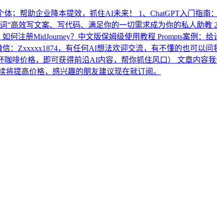
体；帮助企业降本提效，抓住AI未来！ 1、ChatGPT入门指
使用“提示词”高效写文案、写代码、满足你的一切需求成为你的私人助教
使用：如何注册MidJourney？中文版保姆级使用教程 Prompt
：Zxxxxx1874，有任何AI想法欢迎交流，有不懂的也可以问我
（一杯咖啡价格，即可获得前沿AI内容，帮你抓住风口） 文章内容
后续将提高价格，感兴趣的朋友建议现在就订阅。