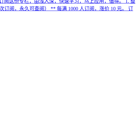
 建议先订阅这份专栏，由浅入深，快速学习，马上应用，值得。 1. 整
订阅，永久可查阅） ** 每满 1000 人订阅，涨价 10 元。 订