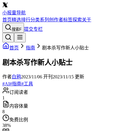
小报童导航
首页
精选
排行
分类
系列
创作者
标签
探索
关于
提交专栏
搜索
F
首页
指南
剧本杀写作新人小贴士
剧本杀写作新人小贴士
作者
白鸦
2023/11/06
开刊
2023/11/15
更新
#
AI
#
指南
#
工具
订阅读者
1
内容体量
8
免费比例
38
%