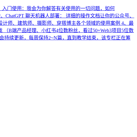
南： 入门使用：我会为你解答有关使用的一切问题，如何
 2、ChatGPT 聊天机器人部署： 详细的操作文档让你的公众号、
s案例：给设计师、建筑师、摄影师、穿搭博主各个领域的使用案例 4、最
 （B端产品经理、小红书4位数粉丝，看过50+Web3项目5位数
我会持续更新，每周保持2~N篇，直到教学结束，该专栏正在筹