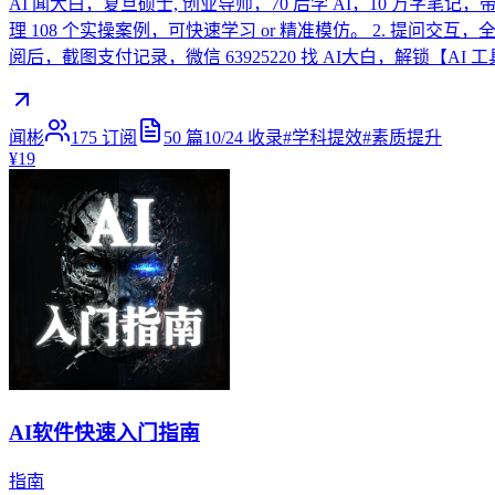
AI 闻大白，复旦硕士, 创业导师，70 后学 AI，10 万字笔
理 108 个实操案例，可快速学习 or 精准模仿。 2. 提问交互，
阅后，截图支付记录，微信 63925220 找 AI大白，解锁【AI 
闻彬
175
订阅
50
篇
10/24
收录
#
学科提效
#
素质提升
¥19
AI软件快速入门指南
指南