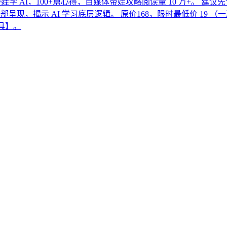
记，带娃学 AI，100+篇心得，自媒体带娃攻略阅读量 10 万+。
全部呈现，揭示 AI 学习底层逻辑。 原价168，限时最低价 19 （一次
工具】。