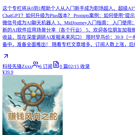
这个专栏将从0到1帮助个人从入门新手成为职场超人、超级AI个
ChatGPT？如何升级为Plus版本？ Prompts案例：如何
微信号成为AI聊天机器人 3、MidJourney入门指南： 入门
新的AI软件应用场景分享（各个行业） 5、欢迎各位朋友加我微信
收益，现在深度调研AI发掘未来风口） 限时早鸟价：39.9
备中，准备全面推出！ 随着专栏文章增多、订阅人数上涨，
科技先锋Zxxx
6
订阅
0
篇
02/15
收录
¥39.9