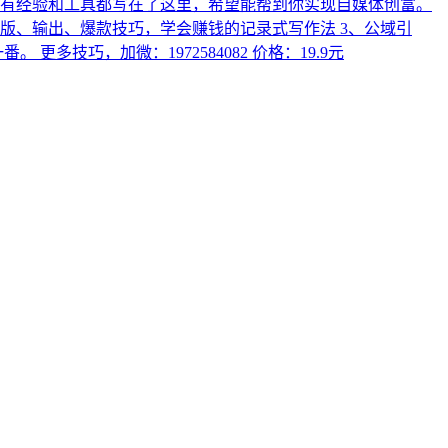
所有经验和工具都写在了这里，希望能帮到你实现自媒体创富。
版、输出、爆款技巧，学会赚钱的记录式写作法 3、公域引
技巧，加微：1972584082 价格：19.9元