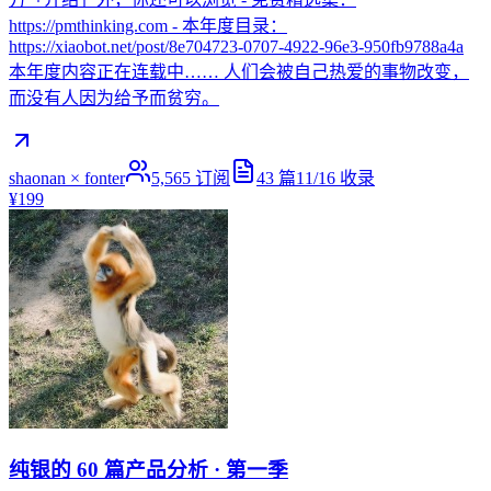
https://pmthinking.com - 本年度目录：
https://xiaobot.net/post/8e704723-0707-4922-96e3-950fb9788a4a
本年度内容正在连载中…… 人们会被自己热爱的事物改变，
而没有人因为给予而贫穷。
shaonan × fonter
5,565
订阅
43
篇
11/16
收录
¥199
纯银的 60 篇产品分析 · 第一季