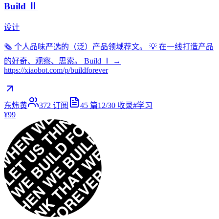
Build Ⅱ
设计
🗞 个人品味严选的（泛）产品领域荐文。 💡 在一线打造产品
的好奇、观察、思索。 Build Ⅰ →
https://xiaobot.com/p/buildforever
东炜黄
372
订阅
45
篇
12/30
收录
#
学习
¥99