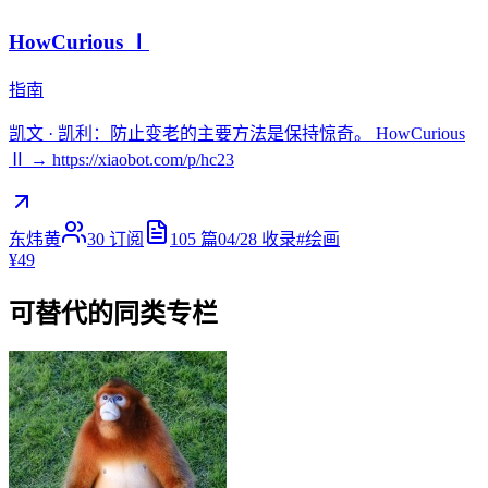
HowCurious Ⅰ
指南
凯文 · 凯利：防止变老的主要方法是保持惊奇。 HowCurious
Ⅱ → https://xiaobot.com/p/hc23
东炜黄
30
订阅
105
篇
04/28
收录
#
绘画
¥49
可替代的同类专栏