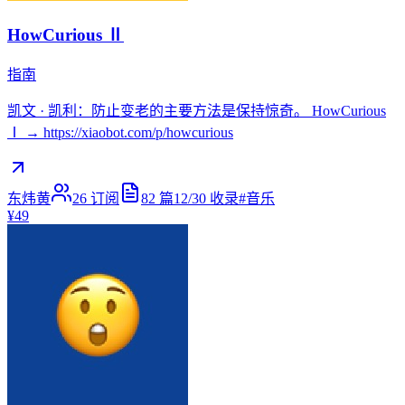
HowCurious Ⅱ
指南
凯文 · 凯利：防止变老的主要方法是保持惊奇。 HowCurious
Ⅰ → https://xiaobot.com/p/howcurious
东炜黄
26
订阅
82
篇
12/30
收录
#
音乐
¥49