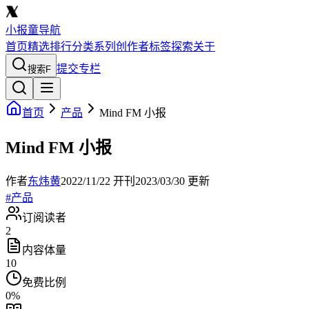
小报童导航
首页
精选
排行
分类
系列
创作者
标签
探索
关于
提交专栏
搜索
F
首页
产品
Mind FM 小报
Mind FM 小报
作者
东炜黄
2022/11/22
开刊
2023/03/30
更新
#
产品
订阅读者
2
内容体量
10
免费比例
0
%