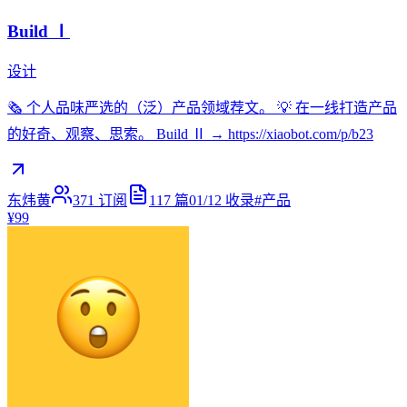
Build Ⅰ
设计
🗞 个人品味严选的（泛）产品领域荐文。 💡 在一线打造产品
的好奇、观察、思索。 Build Ⅱ → https://xiaobot.com/p/b23
东炜黄
371
订阅
117
篇
01/12
收录
#
产品
¥99