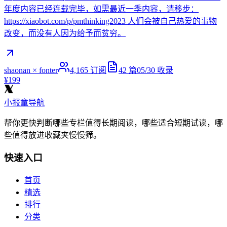
年度内容已经连载完毕，如需最近一季内容，请移步：
https://xiaobot.com/p/pmthinking2023 人们会被自己热爱的事物
改变，而没有人因为给予而贫穷。
shaonan × fonter
4,165
订阅
42
篇
05/30
收录
¥199
小报童导航
帮你更快判断哪些专栏值得长期阅读，哪些适合短期试读，哪
些值得放进收藏夹慢慢筛。
快速入口
首页
精选
排行
分类