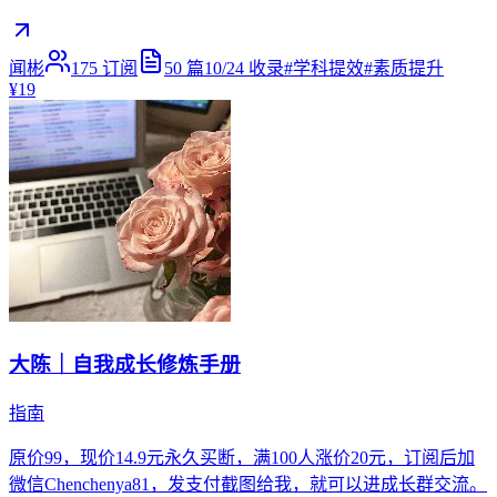
闻彬
175
订阅
50
篇
10/24
收录
#
学科提效
#
素质提升
¥19
大陈｜自我成长修炼手册
指南
原价99，现价14.9元永久买断，满100人涨价20元，订阅后加
微信Chenchenya81，发支付截图给我，就可以进成长群交流。