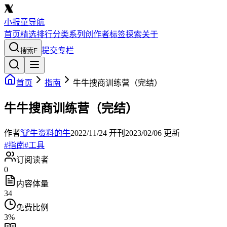
小报童导航
首页
精选
排行
分类
系列
创作者
标签
探索
关于
提交专栏
搜索
F
首页
指南
牛牛搜商训练营（完结）
牛牛搜商训练营（完结）
作者
🐮牛资料的牛
2022/11/24
开刊
2023/02/06
更新
#
指南
#
工具
订阅读者
0
内容体量
34
免费比例
3
%