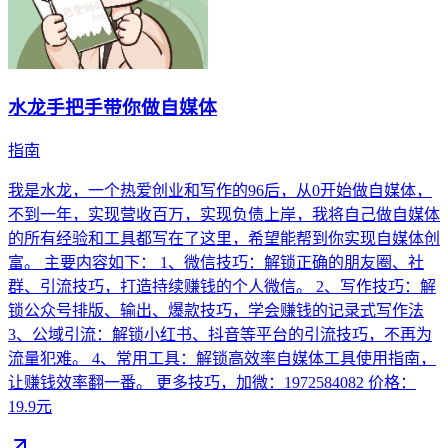
水龙手把手带你做自媒体
指南
我是水龙，一个热爱创业和写作的96后，从0开始做自媒体，
不到一年，实现营收百万，实现负债上岸，我将自己做自媒体
的所有经验和工具都写在了这里，希望能帮到你实现自媒体创
富。 主要内容如下： 1、微信技巧：解锁正确的朋友圈、社
群、引流技巧，打造持续赚钱的个人微信。 2、写作技巧：解
锁公众号排版、输出、爆款技巧，学会赚钱的记录式写作法
3、公域引流：解锁小红书、抖音等平台的引流技巧，不再为
流量犯难。 4、常用工具：解锁高效率自媒体工具使用指南，
让赚钱效率翻一番。 更多技巧，加微：1972584082 价格：
19.9元