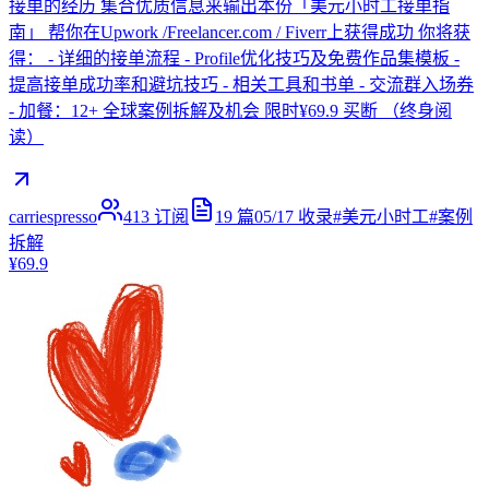
接单的经历 集合优质信息来输出本份「美元小时工接单指
南」 帮你在Upwork /Freelancer.com / Fiverr上获得成功 你将获
得： - 详细的接单流程 - Profile优化技巧及免费作品集模板 -
提高接单成功率和避坑技巧 - 相关工具和书单 - 交流群入场券
- 加餐：12+ 全球案例拆解及机会 限时¥69.9 买断 （终身阅
读）
carriespresso
413
订阅
19
篇
05/17
收录
#
美元小时工
#
案例
拆解
¥69.9