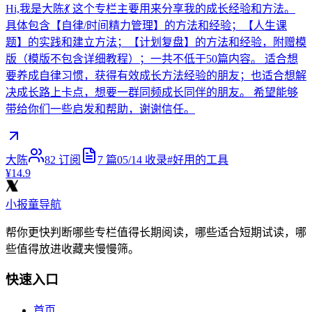
Hi,我是大陈💃 这个专栏主要用来分享我的成长经验和方法。
具体包含【自律/时间精力管理】的方法和经验；【人生课
题】的实践和建立方法；【计划复盘】的方法和经验，附赠模
版（模版不包含详细教程）；一共不低于50篇内容。 适合想
要养成自律习惯，获得有效成长方法经验的朋友；也适合想解
决成长路上卡点，想要一群同频成长同伴的朋友。 希望能够
带给你们一些启发和帮助，谢谢信任。
大陈
82
订阅
7
篇
05/14
收录
#
好用的工具
¥14.9
小报童导航
帮你更快判断哪些专栏值得长期阅读，哪些适合短期试读，哪
些值得放进收藏夹慢慢筛。
快速入口
首页