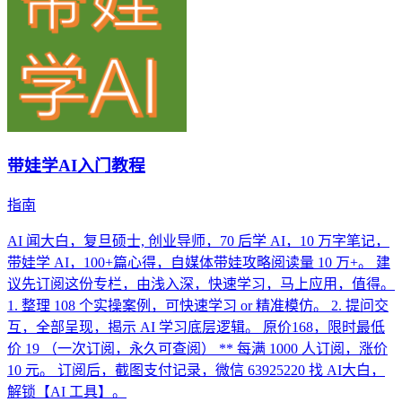
带娃学AI入门教程
指南
AI 闻大白，复旦硕士, 创业导师，70 后学 AI，10 万字笔记，
带娃学 AI，100+篇心得，自媒体带娃攻略阅读量 10 万+。 建
议先订阅这份专栏，由浅入深，快速学习，马上应用，值得。
1. 整理 108 个实操案例，可快速学习 or 精准模仿。 2. 提问交
互，全部呈现，揭示 AI 学习底层逻辑。 原价168，限时最低
价 19 （一次订阅，永久可查阅） ** 每满 1000 人订阅，涨价
10 元。 订阅后，截图支付记录，微信 63925220 找 AI大白，
解锁【AI 工具】。