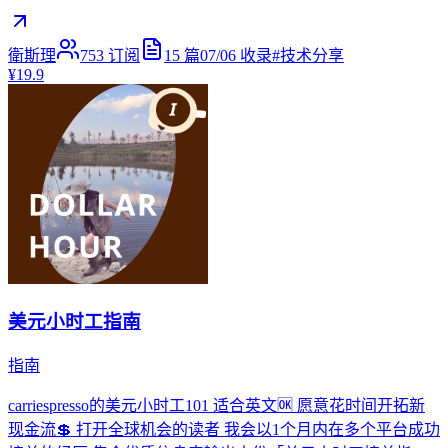
衛斯理
753
订阅
15
篇
07/06
收录
#
技术分享
¥19.9
美元小时工指南
指南
carriespresso的美元小时工101 适合英文🆗 愿意花时间开拓新
现金流💲 打开全球机会的读者 我会以1个月内在多个平台成功