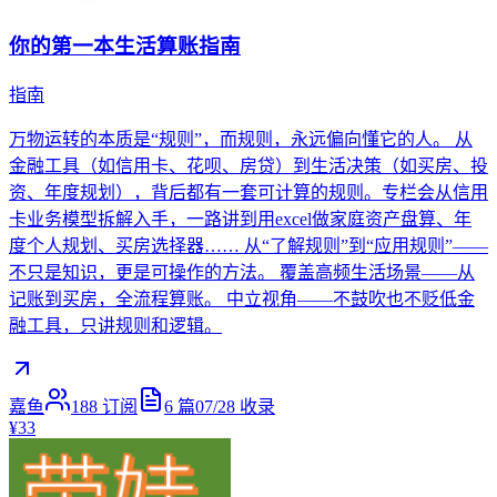
你的第一本生活算账指南
指南
万物运转的本质是“规则”，而规则，永远偏向懂它的人。 从
金融工具（如信用卡、花呗、房贷）到生活决策（如买房、投
资、年度规划），背后都有一套可计算的规则。专栏会从信用
卡业务模型拆解入手，一路讲到用excel做家庭资产盘算、年
度个人规划、买房选择器…… 从“了解规则”到“应用规则”——
不只是知识，更是可操作的方法。 覆盖高频生活场景——从
记账到买房，全流程算账。 中立视角——不鼓吹也不贬低金
融工具，只讲规则和逻辑。
嘉鱼
188
订阅
6
篇
07/28
收录
¥33