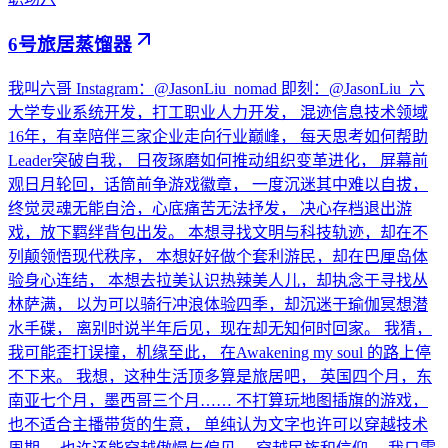
6号旅居蒸馏器
我叫六哥 Instagram：@JasonLiu_nomad 即刻：@JasonLiu_六
大学专业系统开发，打工职业人力开发， 混迹信息技术领域
16年，有幸陪伴三家企业走向行业巅峰， 每天思考如何帮助
Leader突破自我， 日夜琢磨如何推动组织变革进化， 屏幕前
观日月轮回，话筒前争游戏徽章， 一度沉迷其中难以自拔，
终觉灵魂无能自洽，心底痛苦无法抒发， 决心存档退出游
戏，放下羁绊背包出发。 本想寻找文明与科技轨迹，却在不
列颠领悟现代秩序， 本想好好做个套利游民，却在巴厘岛体
验身心连结， 本想去拉美认识热辣美人儿，却执念于寻找丛
林萨满， 以为可以骑行冲浪体验四季，却沉迷于瑜伽冥想潜
水手碟， 离别时说半年后见，现在却无知何时回家。 我猜，
我可能歪打误撞，机缘至此， 在Awakening my soul 的路上停
不下来。 我想，这种生活顶多算是旅居吧， 英国四个月，东
南亚七个月，墨西哥三个月…… 不打算玩地图插旗的游戏，
也不适合主播带货的生意， 单纯认为文字也许可以穿越技术