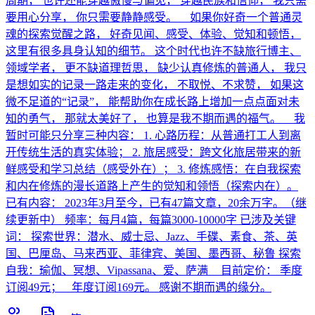
周期， 也许还能穿越傲慢与偏见， 穿越民族和信仰， 我只需
要用心分享， 你只需要静静感受。 如果你好奇一个普通灵
魂的探索觉醒之路， 好奇见闻、感受、体验、觉知和顿悟，
这里有很多具身认知的细节。 这个时代也许不缺旅行博主、
领域学者， 更不缺道理哲思， 缺少认真修炼的普通人， 我只
是想如实的记录一路走来的变化， 不取悦、不求赞， 如果这
微不足道的“记录”， 能帮助你在成长路上增加一点点面对未
知的勇气， 那就太美好了， 也算是我不期而遇的福气。 我
暂时可能只分享三种内容： 1. 心路历程：从普通打工人到离
开传统生活的真实体验； 2. 旅居感受：跨文化旅居带来的新
鲜感受和学习总结（感受外在）； 3. 修炼感悟：在自我探索
和内在修炼的漫长道路上产生的觉知和领悟（探索内在）。
已有内容： 2023年3月至今，已有47篇文章，20余万字。（继
续更新中） 频率：每月4篇，每篇3000-10000字 已涉及关键
词： 探索世界：潜水、威士忌、Jazz、手碟、素食、茶、英
国、巴厘岛、马来西亚、菲律宾、美国、墨西哥、秘鲁 探索
自我：瑜伽、冥想、Vipassana、爱、萨满 目前定价： 季度
订阅49元； 年度订阅169元。 感谢不期而遇的缘分。