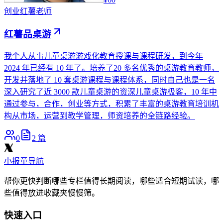
创业
红薯老师
红薯品桌游
我个人从事儿童桌游游戏化教育授课与课程研发，到今年
2024 年已经有 10 年了。培养了20 多名优秀的桌游教育教师，
开发并落地了 10 套桌游课程与课程体系，同时自己也是一名
深入研究了近 3000 款儿童桌游的资深儿童桌游极客，10 年中
通过参与，合作，创业等方式，积累了丰富的桌游教育培训机
构从市场，运营到教学管理，师资培养的全链路经验。
0
2
篇
小报童导航
帮你更快判断哪些专栏值得长期阅读，哪些适合短期试读，哪
些值得放进收藏夹慢慢筛。
快速入口