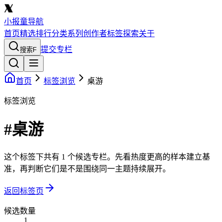
小报童导航
首页
精选
排行
分类
系列
创作者
标签
探索
关于
提交专栏
搜索
F
首页
标签浏览
桌游
标签浏览
#桌游
这个标签下共有 1 个候选专栏。先看热度更高的样本建立基
准，再判断它们是不是围绕同一主题持续展开。
返回标签页
候选数量
1