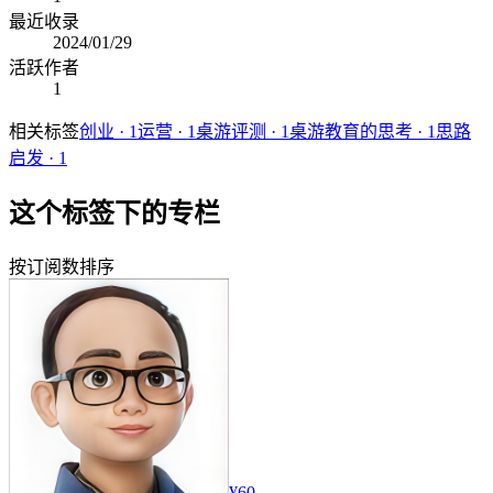
最近收录
2024/01/29
活跃作者
1
相关标签
创业
·
1
运营
·
1
桌游评测
·
1
桌游教育的思考
·
1
思路
启发
·
1
这个标签下的专栏
按订阅数排序
¥60