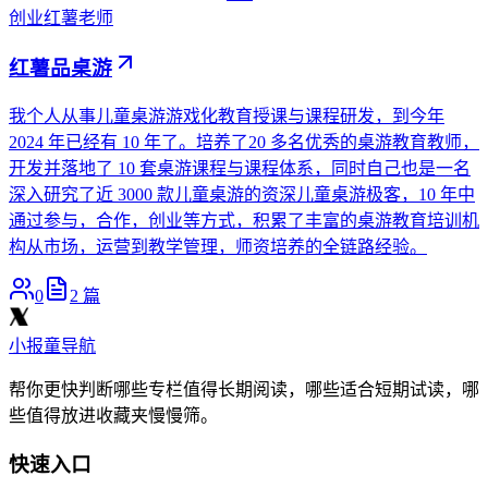
创业
红薯老师
红薯品桌游
我个人从事儿童桌游游戏化教育授课与课程研发，到今年
2024 年已经有 10 年了。培养了20 多名优秀的桌游教育教师，
开发并落地了 10 套桌游课程与课程体系，同时自己也是一名
深入研究了近 3000 款儿童桌游的资深儿童桌游极客，10 年中
通过参与，合作，创业等方式，积累了丰富的桌游教育培训机
构从市场，运营到教学管理，师资培养的全链路经验。
0
2
篇
小报童导航
帮你更快判断哪些专栏值得长期阅读，哪些适合短期试读，哪
些值得放进收藏夹慢慢筛。
快速入口