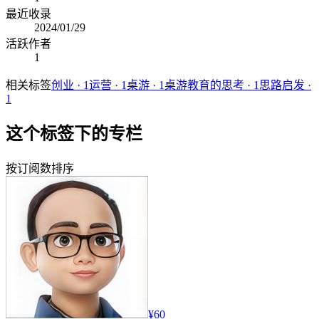
最近收录
2024/01/29
活跃作者
1
相关标签
创业
·
1
运营
·
1
桌游
·
1
桌游教育的思考
·
1
思路启发
·
1
这个标签下的专栏
按订阅数排序
¥60