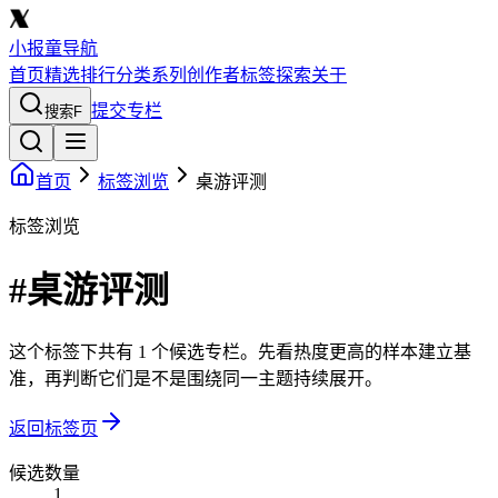
小报童导航
首页
精选
排行
分类
系列
创作者
标签
探索
关于
提交专栏
搜索
F
首页
标签浏览
桌游评测
标签浏览
#桌游评测
这个标签下共有 1 个候选专栏。先看热度更高的样本建立基
准，再判断它们是不是围绕同一主题持续展开。
返回标签页
候选数量
1