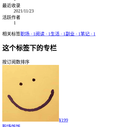
最近收录
2021/11/23
活跃作者
1
相关标签
职场
·
1
阅读
·
1
生活
·
1
副业
·
1
笔记
·
1
这个标签下的专栏
按订阅数排序
¥199
职场
饭饭