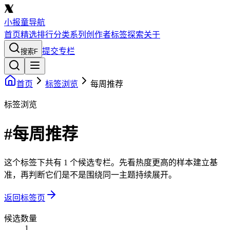
小报童导航
首页
精选
排行
分类
系列
创作者
标签
探索
关于
提交专栏
搜索
F
首页
标签浏览
每周推荐
标签浏览
#每周推荐
这个标签下共有 1 个候选专栏。先看热度更高的样本建立基
准，再判断它们是不是围绕同一主题持续展开。
返回标签页
候选数量
1