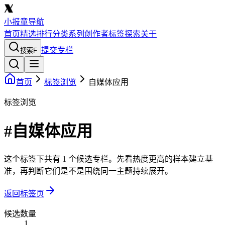
小报童导航
首页
精选
排行
分类
系列
创作者
标签
探索
关于
提交专栏
搜索
F
首页
标签浏览
自媒体应用
标签浏览
#自媒体应用
这个标签下共有 1 个候选专栏。先看热度更高的样本建立基
准，再判断它们是不是围绕同一主题持续展开。
返回标签页
候选数量
1