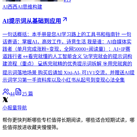
AI
西西AI思维构建
AI提示词从基础到应用
一句话概括：本手册是您AI学习路上的工具书和指南针 一句
话寄语：掌握AI，高效工作，诗意生活 我是谁：AI自媒体实
践者（单月完成涨粉+变现，全网50000+阅读量）；AI+IP赛
道践行者 👀看完就懂的人工智能含义 🚀学完就会的提示词构
建流程（重点） 💻练完就精的优秀提示词拆解 🎯用完就爽的
提示词落地场景 购买后请加 Xixi-AI- 可1V1交流，并赠送AI提
示词学习第一手资料库以及小红书从起号到变现心法全集
44
25
篇
小报童导航
帮你更快判断哪些专栏值得长期阅读，哪些适合短期试读，哪
些值得放进收藏夹慢慢筛。