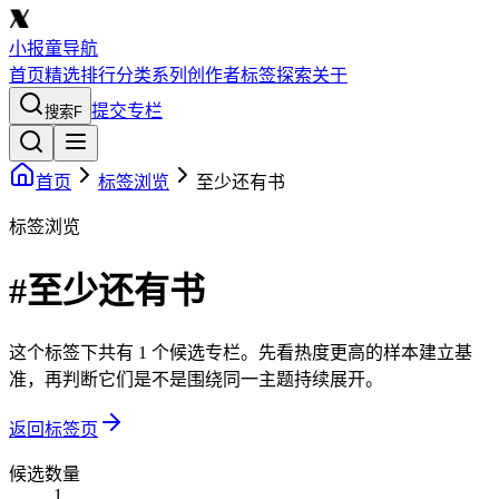
小报童导航
首页
精选
排行
分类
系列
创作者
标签
探索
关于
提交专栏
搜索
F
首页
标签浏览
至少还有书
标签浏览
#至少还有书
这个标签下共有 1 个候选专栏。先看热度更高的样本建立基
准，再判断它们是不是围绕同一主题持续展开。
返回标签页
候选数量
1