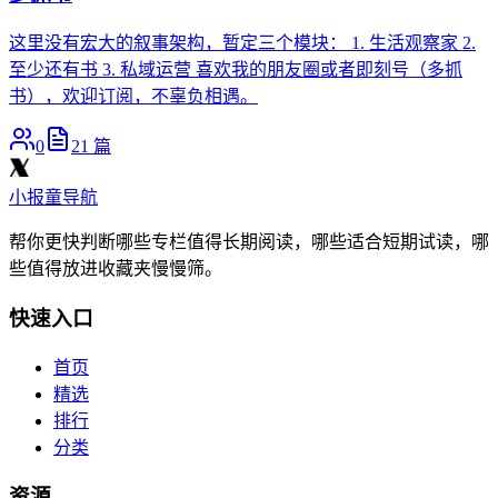
这里没有宏大的叙事架构，暂定三个模块： 1. 生活观察家 2.
至少还有书 3. 私域运营 喜欢我的朋友圈或者即刻号（多抓
书），欢迎订阅，不辜负相遇。
0
21
篇
小报童导航
帮你更快判断哪些专栏值得长期阅读，哪些适合短期试读，哪
些值得放进收藏夹慢慢筛。
快速入口
首页
精选
排行
分类
资源