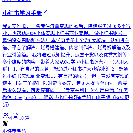
小红书学习手册
我是安唯歌，一名专注流量变现的95后，陪跑服务过10多个行
业，也帮助200+个体实现小红书商业变现。 做小红书账号，
最怕没有思路和方法！ 本学习手册共分为6大板块：认知提升
篇、平台了解篇、账号搭建篇、内容制作篇、账号拆解篇以及
行业引流篇。 我将通过认知提升、运营干货以及优秀案例等
多个维度的内容，带着大家从0-1学习小红书运营。 【适用人
群】 1、有自己的业务，想通过小红书扩大获客来源 2、想通
过小红书实现副业变现 3、有自己的账号，但一直没有变现的
博主 【关于价格】 限时定价99元，满50人提价至149。 购买
后永久观看，可反复查阅。 【专享福利】 付费用户添加作者
微信（awg5166），赠送「小红书问答手册」电子版（持续更
新）
4
10
篇
小报童导航