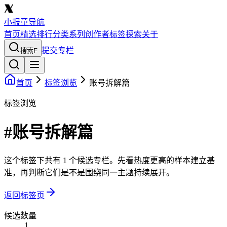
小报童导航
首页
精选
排行
分类
系列
创作者
标签
探索
关于
提交专栏
搜索
F
首页
标签浏览
账号拆解篇
标签浏览
#账号拆解篇
这个标签下共有 1 个候选专栏。先看热度更高的样本建立基
准，再判断它们是不是围绕同一主题持续展开。
返回标签页
候选数量
1