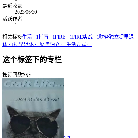
最近收录
2023/06/30
活跃作者
1
相关标签
生活
·
1
指南
·
1
FIRE
·
1
FIRE实战
·
1
财务独立提早退
休
·
1
提早退休
·
1
财务独立
·
1
生活方式
·
1
这个标签下的专栏
按订阅数排序
¥79