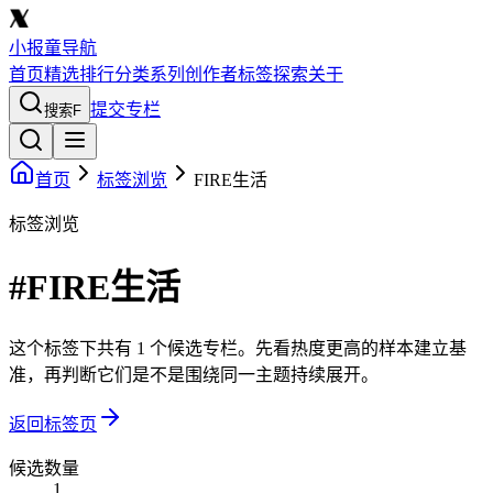
小报童导航
首页
精选
排行
分类
系列
创作者
标签
探索
关于
提交专栏
搜索
F
首页
标签浏览
FIRE生活
标签浏览
#FIRE生活
这个标签下共有 1 个候选专栏。先看热度更高的样本建立基
准，再判断它们是不是围绕同一主题持续展开。
返回标签页
候选数量
1