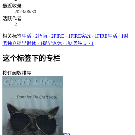
最近收录
2023/06/30
活跃作者
2
相关标签
生活
·
2
指南
·
2
FIRE
·
1
FIRE实战
·
1
FIRE生活
·
1
财
务独立提早退休
·
1
提早退休
·
1
财务独立
·
1
这个标签下的专栏
按订阅数排序
¥79