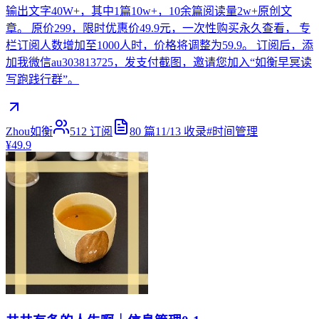
输出文字40W+，其中1篇10w+，10余篇阅读量2w+原创文
章。 原价299，限时优惠价49.9元，一次性购买永久查看， 专
栏订阅人数增加至1000人时，价格将调整为59.9。 订阅后，添
加我微信au303813725，发支付截图，邀请您加入“如衡早冥读
写跑践行群”。
Zhou如衡
512
订阅
80
篇
11/13
收录
#
时间管理
¥49.9