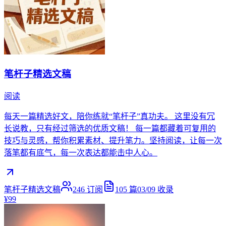
笔杆子精选文稿
阅读
每天一篇精选好文，陪你练就“笔杆子”真功夫。 这里没有冗
长说教，只有经过筛选的优质文稿！ 每一篇都藏着可复用的
技巧与灵感，帮你积累素材、提升笔力。坚持阅读，让每一次
落笔都有底气，每一次表达都能击中人心。
笔杆子精选文稿
246
订阅
105
篇
03/09
收录
¥99