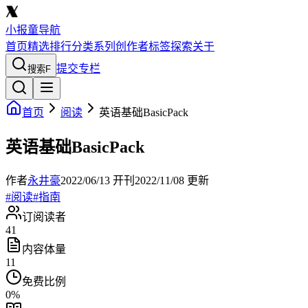
小报童导航
首页
精选
排行
分类
系列
创作者
标签
探索
关于
提交专栏
搜索
F
首页
阅读
英语基础BasicPack
英语基础BasicPack
作者
永井豪
2022/06/13
开刊
2022/11/08
更新
#
阅读
#
指南
订阅读者
41
内容体量
11
免费比例
0
%