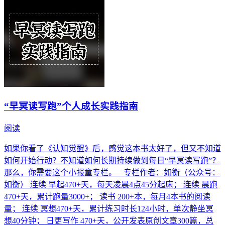
“早冥读写跑”个人成长实践指南
阅读
如果你看了《认知觉醒》后，感觉这本书太好了，但又不知道
如何开始行动？不知道如何长期持续做到每日“早冥读写跑”？
那么，你需要这个小报童专栏。 专栏作者：如衡（公众号：
如衡） 连续 早起470+天，每天凌晨4点45分起床； 连续 晨跑
470+天，累计跑量3000+； 读书 200+本，每月4本书的阅读
量； 连续 冥想470+天，累计练习时长124小时，单次静坐冥
想40分钟； 日更写作 470+天，公开发表原创文章300篇，总