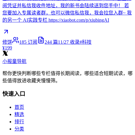
阅凭证并私信我收件地址，我的新书会陆续送到您手中！ 若
您要加入专属读者群，也可以微信私信我，我会拉您入群~ 我
的另一个 AI实践专栏 https://xiaobot.com/p/xiubingAI
修饼
185
订阅
244
篇
11/27
收录
#
科技
¥199
小报童导航
帮你更快判断哪些专栏值得长期阅读，哪些适合短期试读，哪
些值得放进收藏夹慢慢筛。
快速入口
首页
精选
排行
分类