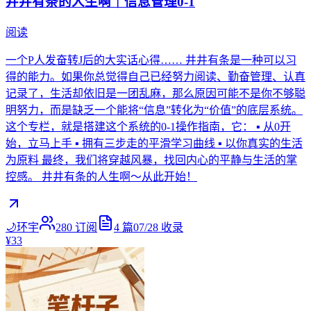
井井有条的人生啊｜信息管理0-1
阅读
一个P人发奋转J后的大实话心得…… 井井有条是一种可以习
得的能力。如果你总觉得自己已经努力阅读、勤奋管理、认真
记录了，生活却依旧是一团乱麻，那么原因可能不是你不够聪
明努力，而是缺乏一个能将“信息”转化为“价值”的底层系统。
这个专栏，就是搭建这个系统的0-1操作指南，它： ▪️ 从0开
始，立马上手 ▪️ 拥有三步走的平滑学习曲线 ▪️ 以你真实的生活
为原料 最终，我们将穿越风暴，找回内心的平静与生活的掌
控感。 井井有条的人生啊～从此开始！
🌙环宇
280
订阅
4
篇
07/28
收录
¥33