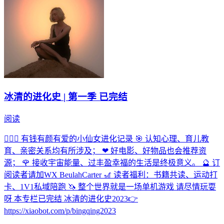
冰清的进化史 | 第一季 已完结
阅读
🧚🏻‍♀️ 有钱有颜有爱的小仙女进化记录 🎯 认知心理、育儿教
育、亲密关系均有所涉及； ❤ 好电影、好物品也会推荐资
源； 🌹 接收宇宙能量、过丰盈幸福的生活是终极意义。 🔮 订
阅读者请加WX BeulahCarter 🎢 读者福利：书籍共读、运动打
卡、1V1私域陪跑 🦄 整个世界就是一场单机游戏 请尽情玩耍
呀 本专栏已完结 冰清的进化史2023👉
https://xiaobot.com/p/bingqing2023