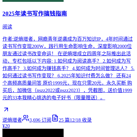
2025年读书写作搞钱指南
阅读
作者:逆熵增者，网瘾青年逆袭成为百万知识IP，4年时间通过
读书写作变现200W，践行用生命影响生命，深度影响2000位
朋友通过读书改变命运！ 在逆熵增成立四周年之际推出此活
动，专栏包括以下内容: 1.如何成为阅读高手？ 2.如何成为写
作高手？ 3.如何成为赚钱高手？ 4.如何成为时间管理达人？ 5.
如何通过读书写作变现？ 6.2025年知识付费怎么做？ 还有24
个高频高质量问答 原价1999元，现在只需20元，永久买断 购
买后，加微信（nszz2022或nszz2023），凭截图，送价值1999
元的33本我精心挑选的电子好书（限量赠送）。
逆熵增者
3,696
订阅
25
篇
12/18
收录
¥20