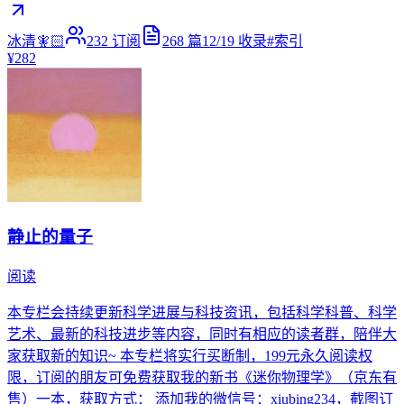
冰清🧚🏻
232
订阅
268
篇
12/19
收录
#
索引
¥282
静止的量子
阅读
本专栏会持续更新科学进展与科技资讯，包括科学科普、科学
艺术、最新的科技进步等内容，同时有相应的读者群，陪伴大
家获取新的知识~ 本专栏将实行买断制，199元永久阅读权
限，订阅的朋友可免费获取我的新书《迷你物理学》（京东有
售）一本，获取方式： 添加我的微信号：xiubing234，截图订