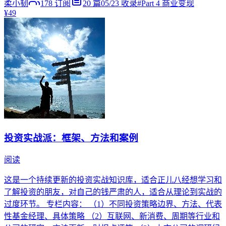
柔小韧
178
订阅
20
篇
05/23
收录
#
Part 4 商业变现
¥49
投资实战派：框架、方法和案例
阅读
这是一个持续更新的投资实战知识库，适合正儿八经想学习和
了解投资的朋友，对自己的钱严肃的人，适合从理论到实战的
过度环节。 专栏内容： （1）不同投资策略边界、方法、代表
性基金经理、具体策略 （2）互联网、新消费、周期等行业和