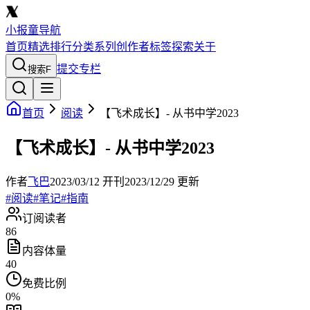
小报童导航
首页
精选
排行
分类
系列
创作者
标签
探索
关于
提交专栏
搜索
F
首页
阅读
【飞术成长】- 从书中学2023
【飞术成长】- 从书中学2023
作者
飞巴
2023/03/12
开刊
2023/12/29
更新
#
阅读
#
笔记
#
指南
订阅读者
86
内容体量
40
免费比例
0
%