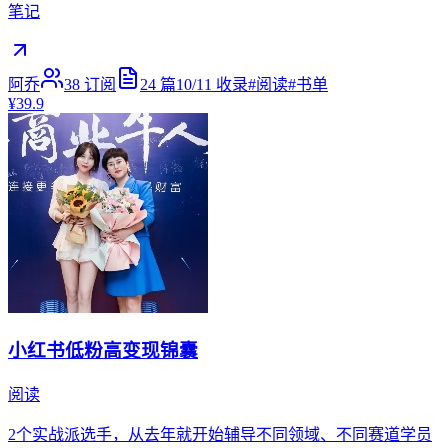
笔记
阿乔
38
订阅
24
篇
10/11
收录
#
阅读
#
书单
¥39.9
小红书低粉高变现锦囊
阅读
2个实战派选手，从去年就开始辅导不同领域、不同赛道学员