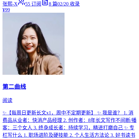
张熙-X
55
订阅
8
篇
02/20
收录
¥99
第二曲线
阅读
✨【每周日更新长文x1，周中不定期更新】 ✨ 我是谁？ 1. 消
费品从业者：快消产品经理 2. 创作者：8年长文写作不间断/播
客：三个女人 3. 终身成长者：持续学习，精进打磨自己 ✨ 专
栏写什么 1. 职场进阶及硬技能 2. 个人生活方法论 3. 好书读书