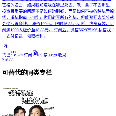
芒格的名言：如果我知道我在哪里死去，就一辈子不去那里
投资最重要的问题不是如何赚到钱，而是如何不被各种坑亏掉
钱，避坑指南不可能让你们避开所有的坑，但能避开大部分就
会少亏很多钱。 原价199元，限时16.88元买断，终身有效，订
阅满1000人涨价至18.88元。 订阅后，微信562975196 私信我
「支付记录」领取福利。
飞巴
374
订阅
69
篇
09/28
收录
¥16.88
可替代的同类专栏