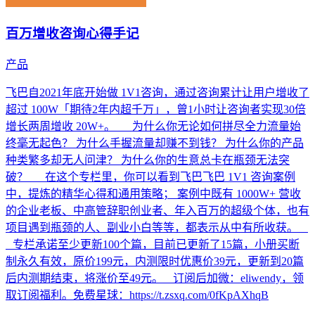
百万增收咨询心得手记
产品
飞巴自2021年底开始做 1V1咨询，通过咨询累计让用户增收了
超过 100W「期待2年内超千万」，曾1小时让咨询者实现30倍
增长两周增收 20W+。 为什么你无论如何拼尽全力流量始
终毫无起色？ 为什么手握流量却赚不到钱？ 为什么你的产品
种类繁多却无人问津？ 为什么你的生意总卡在瓶颈无法突
破？ 在这个专栏里，你可以看到飞巴飞巴 1V1 咨询案例
中，提炼的精华心得和通用策略； 案例中既有 1000W+ 营收
的企业老板、中高管辞职创业者、年入百万的超级个体，也有
项目遇到瓶颈的人、副业小白等等，都表示从中有所收获。
专栏承诺至少更新100个篇，目前已更新了15篇，小册买断
制永久有效，原价199元，内测限时优惠价39元，更新到20篇
后内测期结束，将涨价至49元。 订阅后加微：eliwendy，领
取订阅福利。免费星球：https://t.zsxq.com/0fKpAXhqB