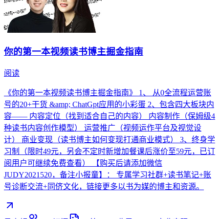
你的第一本视频读书博主掘金指南
阅读
《你的第一本视频读书博主掘金指南》 1、 从0全流程运营账
号的20+干货 &amp; ChatGpt应用的小彩蛋 2、包含四大板块内
容—— 内容定位（找到适合自己的内容） 内容制作（保姆级4
种读书内容创作模型） 运营推广（视频运作平台及视觉设
计） 商业变现（读书博主如何变现打通商业模式） 3、终身学
习制（限时49元，另会不定时新增加餐课后涨价至59元，已订
阅用户可继续免费查看） 【购买后请添加微信
JUDY2021520，备注小报童】： 专属学习社群+读书笔记+账
号诊断交流+同侪文化，链接更多以书为媒的博主和资源。