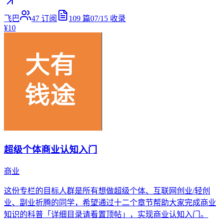
飞巴
47
订阅
109
篇
07/15
收录
¥10
超级个体商业认知入门
商业
这份专栏的目标人群是所有想做超级个体、互联网创业/轻创
业、副业折腾的同学，希望通过十二个章节帮助大家完成商业
知识的科普「详细目录请看置顶帖」，实现商业认知入门。