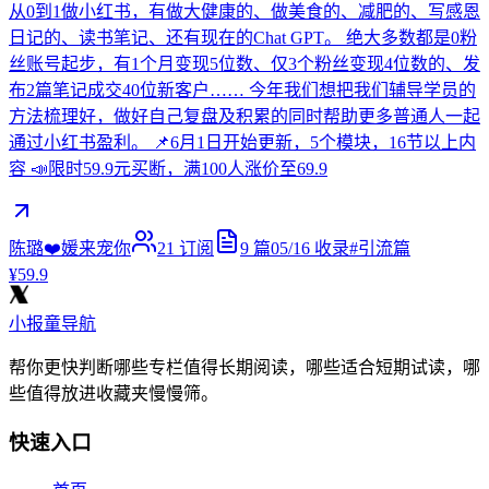
从0到1做小红书，有做大健康的、做美食的、减肥的、写感恩
日记的、读书笔记、还有现在的Chat GPT。 绝大多数都是0粉
丝账号起步，有1个月变现5位数、仅3个粉丝变现4位数的、发
布2篇笔记成交40位新客户…… 今年我们想把我们辅导学员的
方法梳理好，做好自己复盘及积累的同时帮助更多普通人一起
通过小红书盈利。 📌6月1日开始更新，5个模块，16节以上内
容 📣限时59.9元买断，满100人涨价至69.9
陈璐❤️媛来宠你
21
订阅
9
篇
05/16
收录
#
引流篇
¥59.9
小报童导航
帮你更快判断哪些专栏值得长期阅读，哪些适合短期试读，哪
些值得放进收藏夹慢慢筛。
快速入口