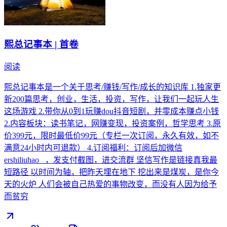
熙总记事本 | 首卷
阅读
熙总记事本是一个关于思考/赚钱/写作/成长的知识库 1.独家更
新200篇思考，创业，生活，投资，写作，让我们一起玩人生
这场游戏 2.带你从0到1玩赚dou抖音短剧，并零成本赚点小钱
2.内容板块：读书笔记，网赚变现，投资案例，哲学思考 3.原
价399元，限时最低价99元（专栏一次订阅，永久有效，如不
满意24小时内可退款） 4.订阅福利：订阅后加微信
ershiliuhao_ ，发支付截图，进交流群 坚信写作是链接真我最
短路径 以时间为轴，把昨天埋在地下 挖出来是煤炭，是你今
天的火炉 人们会被自己热爱的事物改变，而没有人因为给予
而贫穷