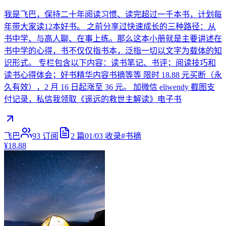
我是飞巴，保持二十年阅读习惯、读完超过一千本书，计划每
年带大家读12本好书。 之前分享过快速成长的三种路径：从
书中学、与高人聊、在事上练。那么这本小册就是主要讲述在
书中学的心得，书不仅仅指书本，泛指一切以文字为载体的知
识形式。 专栏包含以下内容：读书笔记、书评；阅读技巧和
读书心得体会；好书精华内容书摘等等 限时 18.88 元买断（永
久有效），2 月 16 日起涨至 36 元。 加微信 eliwendy 截图支
付记录，私信我领取《遥远的救世主解读》电子书
飞巴
93
订阅
2
篇
01/03
收录
#
书摘
¥18.88