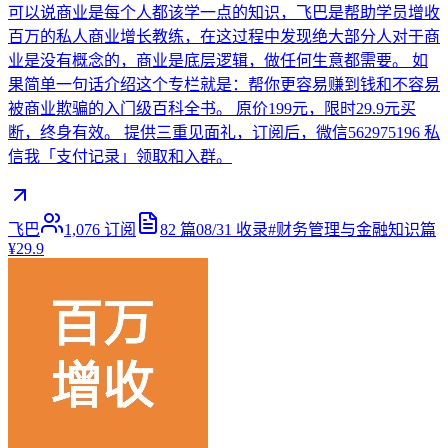
可以说商业是每个人都该学一点的知识，飞巴是帮助学员增收
百万的私人商业增长教练，在这过程中发现绝大部分人对于商
业是没有概念的，商业是底层逻辑，做任何生意都需要。 如
果简单一句话介绍这个专栏就是：帮你更容易赚到钱和不容易
被商业欺骗的入门级百科全书。 原价199元，限时29.9元买
断，终身有效。 提供三重见面礼，订阅后，微信562975196 私
信我「支付记录」领取和入群。
飞巴
1,076
订阅
82
篇
08/31
收录
#
财务管理与金融知识篇
¥29.9