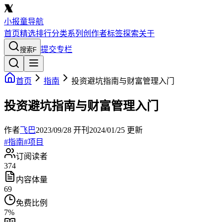
小报童导航
首页
精选
排行
分类
系列
创作者
标签
探索
关于
提交专栏
搜索
F
首页
指南
投资避坑指南与财富管理入门
投资避坑指南与财富管理入门
作者
飞巴
2023/09/28
开刊
2024/01/25
更新
#
指南
#
项目
订阅读者
374
内容体量
69
免费比例
7
%