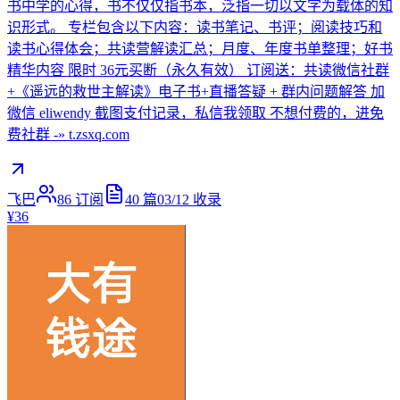
书中学的心得，书不仅仅指书本，泛指一切以文字为载体的知
识形式。 专栏包含以下内容：读书笔记、书评；阅读技巧和
读书心得体会；共读营解读汇总；月度、年度书单整理；好书
精华内容 限时 36元买断（永久有效） 订阅送：共读微信社群
+《遥远的救世主解读》电子书+直播答疑 + 群内问题解答 加
微信 eliwendy 截图支付记录，私信我领取 不想付费的，进免
费社群 -» t.zsxq.com
飞巴
86
订阅
40
篇
03/12
收录
¥36