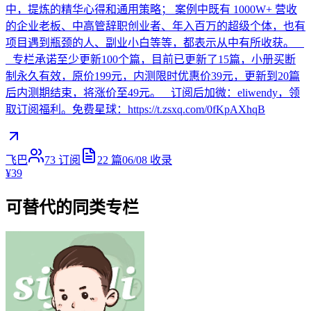
中，提炼的精华心得和通用策略； 案例中既有 1000W+ 营收
的企业老板、中高管辞职创业者、年入百万的超级个体，也有
项目遇到瓶颈的人、副业小白等等，都表示从中有所收获。
专栏承诺至少更新100个篇，目前已更新了15篇，小册买断
制永久有效，原价199元，内测限时优惠价39元，更新到20篇
后内测期结束，将涨价至49元。 订阅后加微：eliwendy，领
取订阅福利。免费星球：https://t.zsxq.com/0fKpAXhqB
飞巴
73
订阅
22
篇
06/08
收录
¥39
可替代的同类专栏