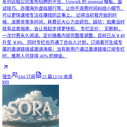
系列远程公司发布招聘的平台、Upwork 的 proposal 模板、面
试技巧、办理海外虚拟银行等，让你不浪费时间纠结小细节，
可以更快速地专注在赚钱的正事上。 记得当初我开始的时
候，浪费非常多时间，耗费巨大心力去研究、踩坑；如果当时
就有这类指南，会让我起步得更快些。 专栏定价： 买断制，
一次付费永久阅读。定价随着内容完整度调整，目前已从￥49
升至 ￥89。 同时专栏也开通了合伙人计划，订阅者可生成专
属的邀请链接或邀请海报；当有新用户通过邀请链接订阅专栏
时，推荐人可获得 40% 的佣金。
强生
244
订阅
23
篇
12/16
收录
¥89