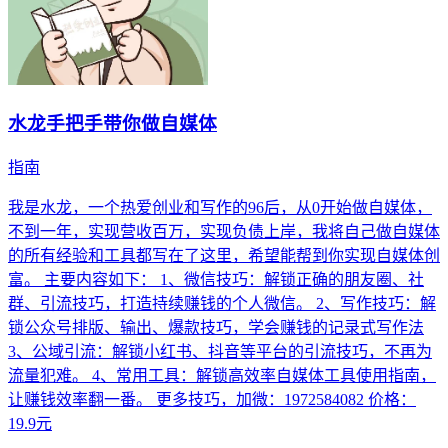
水龙手把手带你做自媒体
指南
我是水龙，一个热爱创业和写作的96后，从0开始做自媒体，
不到一年，实现营收百万，实现负债上岸，我将自己做自媒体
的所有经验和工具都写在了这里，希望能帮到你实现自媒体创
富。 主要内容如下： 1、微信技巧：解锁正确的朋友圈、社
群、引流技巧，打造持续赚钱的个人微信。 2、写作技巧：解
锁公众号排版、输出、爆款技巧，学会赚钱的记录式写作法
3、公域引流：解锁小红书、抖音等平台的引流技巧，不再为
流量犯难。 4、常用工具：解锁高效率自媒体工具使用指南，
让赚钱效率翻一番。 更多技巧，加微：1972584082 价格：
19.9元