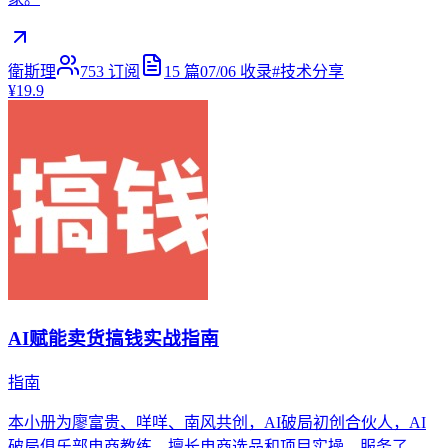
衛斯理
753
订阅
15
篇
07/06
收录
#
技术分享
¥19.9
AI赋能卖货搞钱实战指南
指南
本小册为廖富贵、咩咩、南风共创，AI破局初创合伙人，AI
破局俱乐部电商教练，擅长电商选品和项目实操，服务了