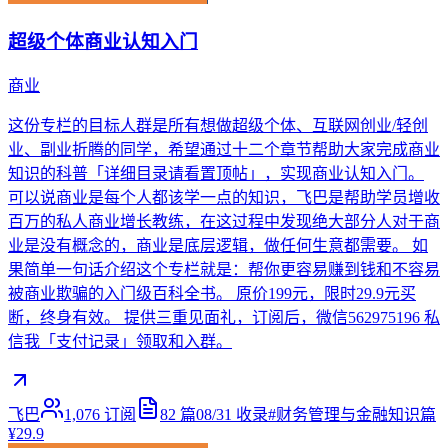
超级个体商业认知入门
商业
这份专栏的目标人群是所有想做超级个体、互联网创业/轻创
业、副业折腾的同学，希望通过十二个章节帮助大家完成商业
知识的科普「详细目录请看置顶帖」，实现商业认知入门。
可以说商业是每个人都该学一点的知识，飞巴是帮助学员增收
百万的私人商业增长教练，在这过程中发现绝大部分人对于商
业是没有概念的，商业是底层逻辑，做任何生意都需要。 如
果简单一句话介绍这个专栏就是：帮你更容易赚到钱和不容易
被商业欺骗的入门级百科全书。 原价199元，限时29.9元买
断，终身有效。 提供三重见面礼，订阅后，微信562975196 私
信我「支付记录」领取和入群。
飞巴
1,076
订阅
82
篇
08/31
收录
#
财务管理与金融知识篇
¥29.9