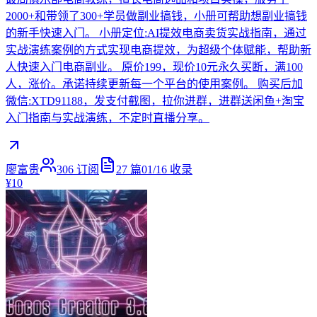
2000+和带领了300+学员做副业搞钱，小册可帮助想副业搞钱
的新手快速入门。 小册定位:AI提效电商卖货实战指南，通过
实战演练案例的方式实现电商提效，为超级个体赋能，帮助新
人快速入门电商副业。 原价199，现价10元永久买断，满100
人，涨价。承诺持续更新每一个平台的使用案例。 购买后加
微信:XTD91188，发支付截图，拉你进群，进群送闲鱼+淘宝
入门指南与实战演练，不定时直播分享。
廖富贵
306
订阅
27
篇
01/16
收录
¥10