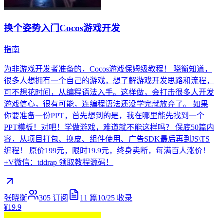
换个姿势入门Cocos游戏开发
指南
为非游戏开发者准备的，Cocos游戏保姆级教程！ 晓衡知道，
很多人想拥有一个自己的游戏，想了解游戏开发思路和流程，
可不想花时间，从编程语法入手。这样做，会打击很多人开发
游戏信心，很有可能，连编程语法还没学完就放弃了。 如果
你要准备一份PPT，首先想到的是，我在哪里能先找到一个
PPT模板！对吧！学做游戏，难道就不能这样吗？ 保底50篇内
容，从项目打包、换皮、组件使用、广告SDK最后再到JS\TS
编程！ 原价199元，限时19.9元，终身卖断，每满百人涨价！
+V微信：tddrap 领取教程源码！
张晓衡
305
订阅
11
篇
10/25
收录
¥19.9