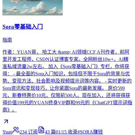
Sora零基础入门
指南
作者：YUAN哥， 哈工大 &amp; AI领域CCF A刊作者，前阿
里开发工程师，CSDN认证博客专家。全网粉丝10w+，AI精
准私域流量2w左右。 加入《Sora零基础入门》专栏，你将获
得： - 最全面的Sora入门知识，包括但不限于Sora的背景与优
势、变现方法、社会影响及视频提示词等内容。 - 实时更新的
Sora资讯和变现技巧，让你紧跟Sora的最新发展。 原价599
元，新春特惠价10元，仅限前500人。现在加入，还将获得获
得价值199元的YUAN终身VIP群和99元的《ChatGPT提示词指
南》。
Yuan
234
订阅
43
篇
01/15
收录
#
SORA赚钱