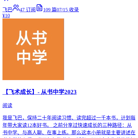
飞巴
47
订阅
109
篇
07/15
收录
¥10
【飞术成长】- 从书中学2023
阅读
我是飞巴，保持二十年阅读习惯、读完超过一千本书，计划每
年带大家读12本好书。 之前分享过快速成长的三种路径：从
书中学、与高人聊、在事上练。那么这本小册就是主要讲述在