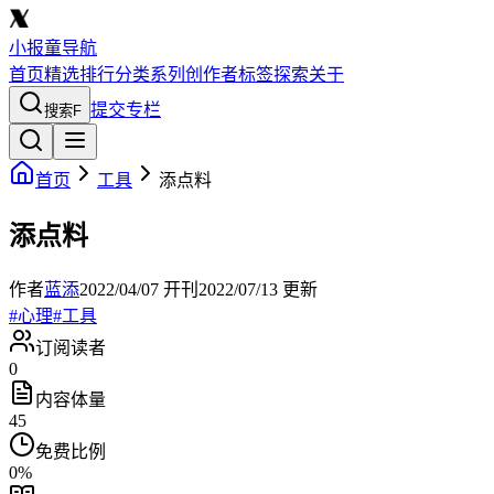
小报童导航
首页
精选
排行
分类
系列
创作者
标签
探索
关于
提交专栏
搜索
F
首页
工具
添点料
添点料
作者
蓝添
2022/04/07
开刊
2022/07/13
更新
#
心理
#
工具
订阅读者
0
内容体量
45
免费比例
0
%