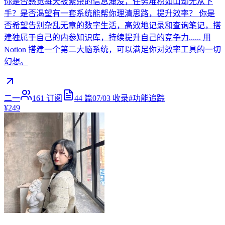
你是否感觉每天被繁杂的信息淹没，任务堆积如山却无从下
手？是否渴望有一套系统能帮你理清思路，提升效率？ 你是
否希望告别杂乱无章的数字生活，高效地记录和查询笔记，搭
建独属于自己的内参知识库，持续提升自己的竞争力...... 用
Notion 搭建一个第二大脑系统，可以满足你对效率工具的一切
幻想。
二一
161
订阅
44
篇
07/03
收录
#
功能追踪
¥249