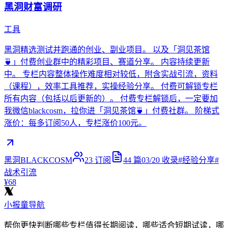
黑洞财富调研
工具
黑洞精选测试并跑通的创业、副业项目。 以及「洞见茶馆
🍵」付费创业群中的精彩项目、赛道分享。 内容持续更新
中。 专栏内容整体操作难度相对较低，附含实战引流，资料
（课程），效率工具推荐，实操经验分享。 付费可解锁专栏
所有内容（包括以后更新的）。 付费专栏解锁后，一定要加
我微信blackcosm，拉你进「洞见茶馆🍵」付费社群。 阶梯式
涨价：每多订阅50人，专栏涨价100元。
黑洞BLACKCOSM
23
订阅
44
篇
03/20
收录
#
经验分享
#
战术引流
¥68
小报童导航
帮你更快判断哪些专栏值得长期阅读，哪些适合短期试读，哪