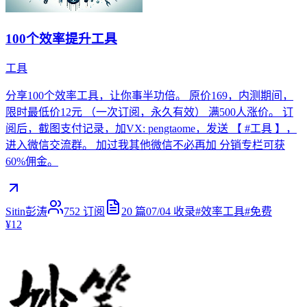
100个效率提升工具
工具
分享100个效率工具，让你事半功倍。 原价169，内测期间，
限时最低价12元 （一次订阅，永久有效） 满500人涨价。 订
阅后，截图支付记录，加VX: pengtaome，发送 【 #工具 】，
进入微信交流群。 加过我其他微信不必再加 分销专栏可获
60%佣金。
Sitin彭涛
752
订阅
20
篇
07/04
收录
#
效率工具
#
免费
¥12