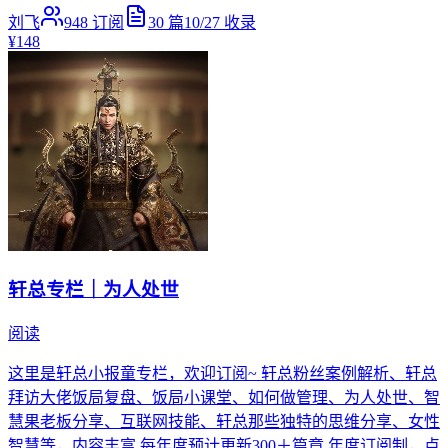
刘飞
948
订阅
30
篇
10/27
收录
¥148
轩总专栏｜为人处世
阅读
这里是轩总小报童专栏，欢迎订阅~ 轩总粉丝案例解析、轩总
拜访大佬饭局复盘、饭局小课堂、如何做管理、为人处世、智
慧果老板分享、互联网技能、轩总那些独特的思维分享、女性
智慧等，内容丰富 每年度预计更新300＋篇章 年度订阅制，点