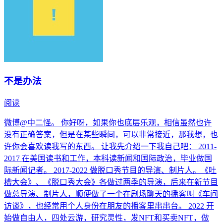
不是办法
阅读
微博@中二怪。 你好呀，如果你也底层乐观，相信虽然也许
没有正确答案，但是在某些瞬间，可以非常接近，那我想，也
许你会喜欢读我写的东西。 让我先介绍一下我自己吧： 2011-
2017 在美国读书和工作，本科读新闻和国际政治，毕业做国
际新闻记者。 2017-2022 做脱口秀节目的导演、制片人。《吐
槽大会》、《脱口秀大会》各做过两季的导演，后来在新节目
做总导演、制片人，顺便做了一个在剧场聊天的播客叫《车间
访谈》，也经常用个人身份在朋友的播客里串串台。 2022 开
始做自由人，四处云游，研究灵性，发NFT和买卖NFT，做