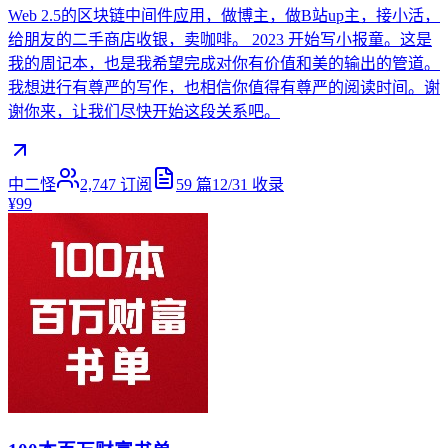
Web 2.5的区块链中间件应用，做博主，做B站up主，接小活，
给朋友的二手商店收银，卖咖啡。 2023 开始写小报童。这是
我的周记本，也是我希望完成对你有价值和美的输出的管道。
我想进行有尊严的写作，也相信你值得有尊严的阅读时间。谢
谢你来，让我们尽快开始这段关系吧。
中二怪
2,747
订阅
59
篇
12/31
收录
¥99