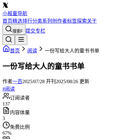
小报童导航
首页
精选
排行
分类
系列
创作者
标签
探索
关于
提交专栏
搜索
F
首页
阅读
一份写给大人的童书书单
一份写给大人的童书书单
作者
一百
2025/07/28
开刊
2025/08/26
更新
#
阅读
订阅读者
137
内容体量
3
免费比例
67
%