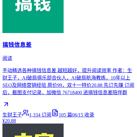
搞钱信息差
阅读
手动精选各种搞钱信息差 越短越好，提升阅读效率 作者：生
财王子，AI破局俱乐部合伙人，AI破局航海教练，10年以上
SEO及网络营销经验 原价99，双十一特价20.88 先订先赚 订阅
后，截图支付记录，加微信 76718400 进搞钱信息差陪伴群
生财王子
1,334
订阅
105
篇
06/15
收录
¥20.88