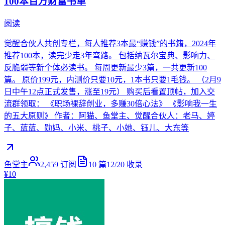
100本百万财富书单
阅读
觉醒合伙人共创专栏，每人推荐3本最“赚钱”的书籍，2024年
推荐100本，读完少走3年弯路。 包括纳瓦尔宝典、影响力、
反脆弱等新个体必读书。 每周更新最少3篇，一共更新100
篇。 原价199元，内测价只要10元，1本书只要1毛钱。 （2月9
日中午12点正式发售，涨至19元） 购买后看置顶帖，加入交
流群领取： 《职场裸辞创业，多赚30倍心法》 《影响我一生
的五大原则》 作者：阿猫、鱼堂主、觉醒合伙人：老马、婷
子、蓝蓝、勋妈、小米、桃子、小她、钰儿、大东等
鱼堂主
2,459
订阅
10
篇
12/20
收录
¥10