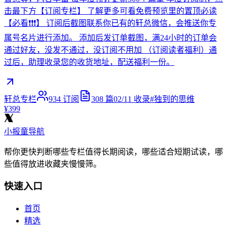
击最下方【订阅专栏】 了解更多可看免费预览里的置顶必读
【必看❗️❗️❗️】 订阅后截图联系你已有的轩总微信，会推送你专
属号名片进行添加。 添加后发订单截图，满24小时的订单会
通过好友，没发不通过，没订阅不用加 （订阅读者福利）通
过后，助理收录您的收货地址，配送福利一份。
轩总专栏
934
订阅
308
篇
02/11
收录
#
独到的思维
¥399
小报童导航
帮你更快判断哪些专栏值得长期阅读，哪些适合短期试读，哪
些值得放进收藏夹慢慢筛。
快速入口
首页
精选