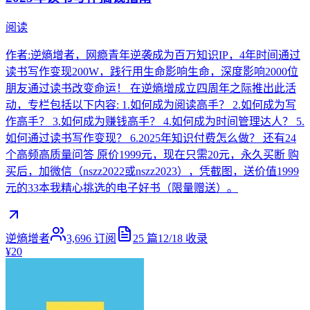
阅读
作者:逆熵增者，网瘾青年逆袭成为百万知识IP，4年时间通过
读书写作变现200W，践行用生命影响生命，深度影响2000位
朋友通过读书改变命运！ 在逆熵增成立四周年之际推出此活
动，专栏包括以下内容: 1.如何成为阅读高手？ 2.如何成为写
作高手？ 3.如何成为赚钱高手？ 4.如何成为时间管理达人？ 5.
如何通过读书写作变现？ 6.2025年知识付费怎么做？ 还有24
个高频高质量问答 原价1999元，现在只需20元，永久买断 购
买后，加微信（nszz2022或nszz2023），凭截图，送价值1999
元的33本我精心挑选的电子好书（限量赠送）。
逆熵增者
3,696
订阅
25
篇
12/18
收录
¥20