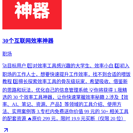
30个互联网效率神器
职场
🚀目标用户 1️⃣对效率工具感兴趣的大学生、效率小白 2️⃣初入
职场的工作人士，想要快速提升工作效率，找不到合适的喂饭
教程 3️⃣擅长探索效率工具的骨灰级玩家，希望吸收、借鉴新
的思路和玩法，优化自己的信息管理系统 💡你将获得 1.我精
选的 30 个效率工具神器，让你快速掌握效率秘籍 2.涉及【效
率、AI、笔记、资源、产品】等领域的工具介绍、使用方
法、实用案例等 3.专栏内免费送你价值 99 元的 50+ 相关工具
的配套资源 🔥原价 299 元，限时 19.9 元买断（仅限 20 位）