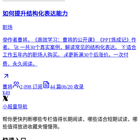
如何提升结构化表达能力
职场
🤓作者曹将，《高效学习：曹将的公开课》《PPT炼成记》作
者。 🚀 一共30个真实案例，解读常见的结构化表达。 👔适合
工作五年内的职场人购买。 💰更新满30个后涨价。一次付
费，永久阅读。
曹将
2,098
订阅
44
篇
06/20
收录
¥49
小报童导航
帮你更快判断哪些专栏值得长期阅读，哪些适合短期试读，哪
些值得放进收藏夹慢慢筛。