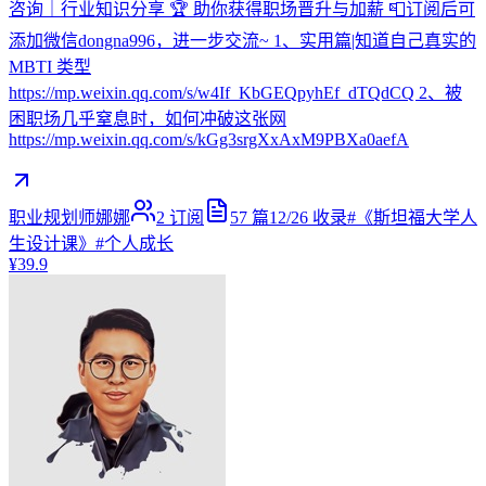
咨询｜行业知识分享 🏆 助你获得职场晋升与加薪 📮订阅后可
添加微信dongna996，进一步交流~ 1、实用篇|知道自己真实的
MBTI 类型
https://mp.weixin.qq.com/s/w4If_KbGEQpyhEf_dTQdCQ 2、被
困职场几乎窒息时，如何冲破这张网
https://mp.weixin.qq.com/s/kGg3srgXxAxM9PBXa0aefA
职业规划师娜娜
2
订阅
57
篇
12/26
收录
#
《斯坦福大学人
生设计课》
#
个人成长
¥39.9