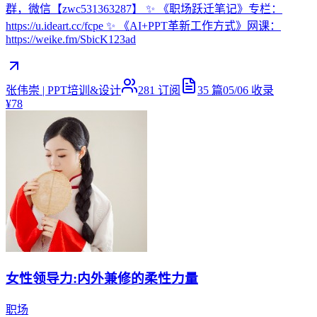
群，微信【zwc531363287】 ✨ 《职场跃迁笔记》专栏：
https://u.ideart.cc/fcpe ✨ 《AI+PPT革新工作方式》网课：
https://weike.fm/SbicK123ad
张伟崇 | PPT培训&设计
281
订阅
35
篇
05/06
收录
¥78
女性领导力:内外兼修的柔性力量
职场