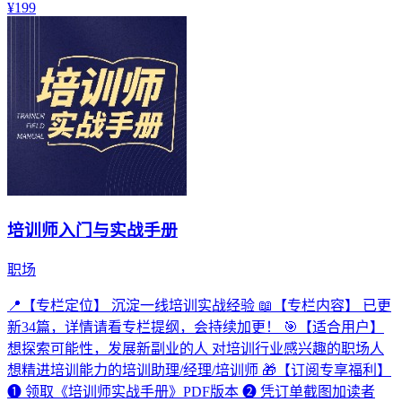
¥199
培训师入门与实战手册
职场
📍【专栏定位】 沉淀一线培训实战经验 📖【专栏内容】 已更
新34篇，详情请看专栏提纲，会持续加更！ 🎯【适合用户】
想探索可能性，发展新副业的人 对培训行业感兴趣的职场人
想精进培训能力的培训助理/经理/培训师 🎁【订阅专享福利】
❶ 领取《培训师实战手册》PDF版本 ❷ 凭订单截图加读者