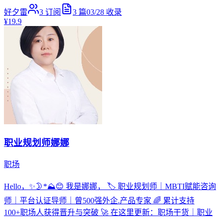
好夕雷
3
订阅
3
篇
03/28
收录
¥19.9
职业规划师娜娜
职场
Hello，✨🌛*⛰️😊 我是娜娜， 🏷️ 职业规划师｜MBTI赋能咨询
师｜平台认证导师｜曾500强外企.产品专家 🌈 累计支持
100+职场人获得晋升与突破 🚀 在这里更新：职场干货｜职业