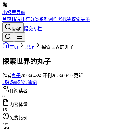
小报童导航
首页
精选
排行
分类
系列
创作者
标签
探索
关于
提交专栏
搜索
F
首页
职场
探索世界的丸子
探索世界的丸子
作者
丸子
2023/04/24
开刊
2023/09/19
更新
#
职场
#
阅读
#
笔记
订阅读者
0
内容体量
15
免费比例
7
%