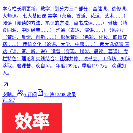
本专栏长期更新，教学计划分为三个部分：基础课、选修课、
大师课。 七大基础课 美学（茶道、香道、花道、艺术……）
阅读（阅读的方法、笔记的方法、点书成课……） 健康（药
食同源、中医经典……） 沟通（表达、演讲……） 领导力
（管理、反馈、创新……） 形象管理（色彩、化妆、职场穿
搭……） 传统文化（论语、大学、中庸……） 两大选修课 表
达（读、写、听、说） 运营（变现、赋能、晨读、暮课） 专
栏特色：理论和实践结合；社群共修、读书会、工作坊、知识
萃取、磨课营、晚自习。 年度299元，季度119.7元，欢迎加
入。
安晴。
5
订阅
12
篇
12/08
收录
¥119.7