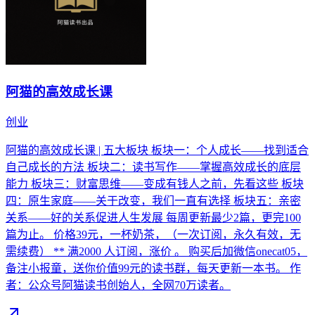
阿猫的高效成长课
创业
阿猫的高效成长课 | 五大板块 板块一：个人成长——找到适合
自己成长的方法 板块二：读书写作——掌握高效成长的底层
能力 板块三：财富思维——变成有钱人之前，先看这些 板块
四：原生家庭——关于改变，我们一直有选择 板块五：亲密
关系——好的关系促进人生发展 每周更新最少2篇，更完100
篇为止。 价格39元，一杯奶茶，（一次订阅，永久有效，无
需续费） ** 满2000 人订阅，涨价 。 购买后加微信onecat05，
备注小报童，送你价值99元的读书群，每天更新一本书。 作
者：公众号阿猫读书创始人，全网70万读者。