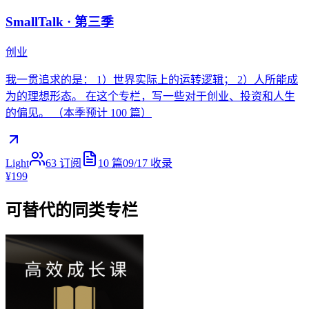
SmallTalk · 第三季
创业
我一贯追求的是： 1）世界实际上的运转逻辑； 2）人所能成
为的理想形态。 在这个专栏，写一些对于创业、投资和人生
的偏见。 （本季预计 100 篇）
Light
63
订阅
10
篇
09/17
收录
¥199
可替代的同类专栏