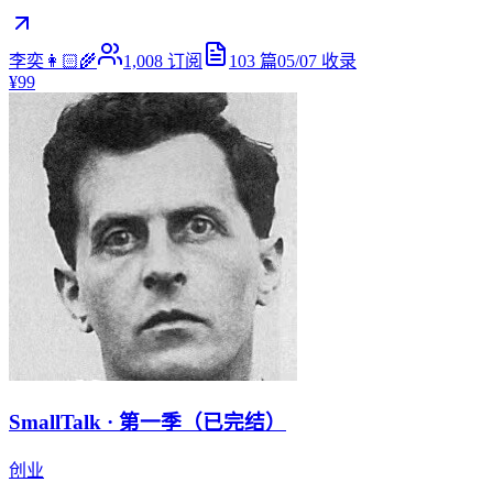
李奕👩🏻‍🌾
1,008
订阅
103
篇
05/07
收录
¥99
SmallTalk · 第一季（已完结）
创业