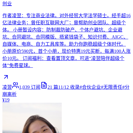
创业
作者凌翌：专注商业法律。对外经贸大学法学硕士。经手超16
亿法律业务；曾任职互联网大厂；曾帮助创业团队、超级个
体。 小册暂设内容：防制裁防破产、个体户避坑、企业避
坑、合同避坑、合同模版、捂紧钱袋子、知识付费、AIGC、
自媒体、电商、自力工具库等。助力你跑稳超级个体时代。
小册原价590元，首个小册，现价特惠19元买断，每满100人涨
价10元。 订阅福利：查看置顶文章，可进“凌翌陪伴超级个
体”免费星球。
凌翌
1,039
订阅
21
篇
11/12
收录
#
合伙企业
#
无限责任
#
分
崩离析
¥19