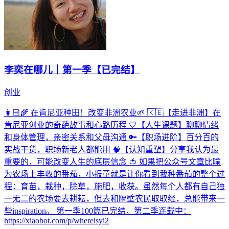
李奕在哪儿｜第一季【已完结】
创业
👩🏻‍🌾 在肯尼亚种田！改变非洲农业🌱 🇰🇪【走进非洲】在
肯尼亚创业的奇葩故事和心路历程 💛【人生课题】聊聊情绪
和身体管理，亲密关系和父母沟通 🔑【职场进阶】百分百的
实战干货，职场新老人都能用 🧠【认知重塑】分享我认为最
重要的，可能改变人生的底层信念 🍅 如果把公众号文章比喻
为农场上丰收的番茄，小报童就是让你看到我种番茄的整个过
程：育苗，栽种，除草，施肥，收获。虽然每个人都有自己独
一无二的农场要去耕耘，但去和隔壁农民取取经，总能带来一
些inspiration。 第一季100篇已完结，第二季连载中：
https://xiaobot.com/p/whereisyi2