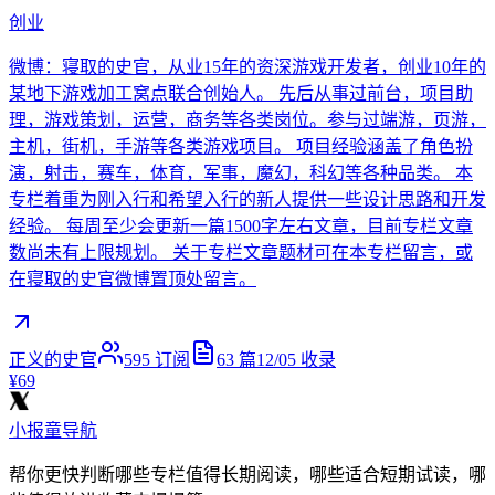
创业
微博：寝取的史官，从业15年的资深游戏开发者，创业10年的
某地下游戏加工窝点联合创始人。 先后从事过前台，项目助
理，游戏策划，运营，商务等各类岗位。参与过端游，页游，
主机，街机，手游等各类游戏项目。 项目经验涵盖了角色扮
演，射击，赛车，体育，军事，魔幻，科幻等各种品类。 本
专栏着重为刚入行和希望入行的新人提供一些设计思路和开发
经验。 每周至少会更新一篇1500字左右文章，目前专栏文章
数尚未有上限规划。 关于专栏文章题材可在本专栏留言，或
在寝取的史官微博置顶处留言。
正义的史官
595
订阅
63
篇
12/05
收录
¥69
小报童导航
帮你更快判断哪些专栏值得长期阅读，哪些适合短期试读，哪