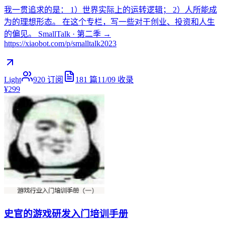
我一贯追求的是： 1）世界实际上的运转逻辑； 2）人所能成
为的理想形态。 在这个专栏，写一些对于创业、投资和人生
的偏见。 SmallTalk · 第二季 →
https://xiaobot.com/p/smalltalk2023
Light
920
订阅
181
篇
11/09
收录
¥299
史官的游戏研发入门培训手册