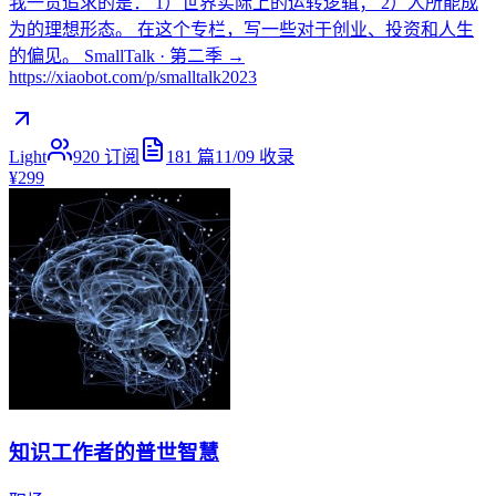
我一贯追求的是： 1）世界实际上的运转逻辑； 2）人所能成
为的理想形态。 在这个专栏，写一些对于创业、投资和人生
的偏见。 SmallTalk · 第二季 →
https://xiaobot.com/p/smalltalk2023
Light
920
订阅
181
篇
11/09
收录
¥299
知识工作者的普世智慧