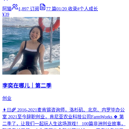
阿猫
1,897
订阅
77
篇
01/20
收录
#
个人成长
¥39
李奕在哪儿｜第二季
创业
👩🏻‍🌾 2016-2021麦肯锡咨询师，洛杉矶、北京、内罗毕办公
室 2021至今辞职创业，肯尼亚农业科技公司FarmWorks 🍀 第
二季了，让我们一起玩人生这场游戏！ 100篇非洲创业故事，