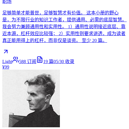
职场
足够简单才能普世，足够智慧才有价值。 这本小册的野心
是，为不限行业的知识工作者，提供通用、必需的底层智慧。
我会努力兼顾通用性和实用性。 1）通用性说明接近底层、靠
近本源，杠杆效应比较强； 2）实用性则要求讲透，成为读者
真正能用得上的杠杆，而非仅是谈资。 至少 20 篇。
Light
588
订阅
19
篇
05/30
收录
¥99