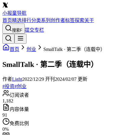
小报童导航
首页
精选
排行
分类
系列
创作者
标签
探索
关于
提交专栏
搜索
F
首页
创业
SmallTalk · 第二季（连载中）
SmallTalk · 第二季（连载中）
作者
Light
2022/12/29
开刊
2024/02/07
更新
#
投资
#
创业
订阅读者
1,182
内容体量
91
免费比例
0
%