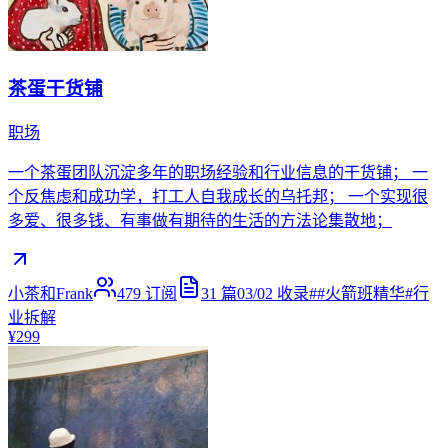
茶蛋干货铺
职场
一个茶蛋团队沉淀多年的职场经验和行业信息的干货铺； 一
个反焦虑和成功学，打工人自我成长的乌托邦； 一个实现很
多爱、很多钱、有事做有期待的生活的方法论集散地；
小茶和Frank
479
订阅
31
篇
03/02
收录
#
#火箭班精华
#
行
业拆解
¥299