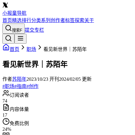
小报童导航
首页
精选
排行
分类
系列
创作者
标签
探索
关于
提交专栏
搜索
F
首页
职场
看见新世界｜苏陌年
看见新世界｜苏陌年
作者
苏陌年
2023/10/23
开刊
2024/02/05
更新
#
职场
#
指南
#
创作
订阅读者
74
内容体量
17
免费比例
24
%