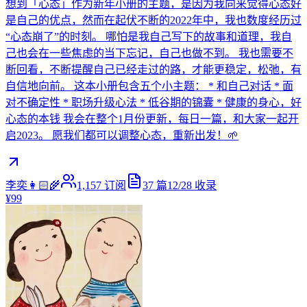
想到「心态」作为新年小册的主题，是因为我向来觉得心态好
是自己的优点，然而在起伏不断的2022年中，我也数度经历过
“心态崩了”的时刻。 哪怕是我自己写下的故事和道理，我自
己也会在一些焦虑的当下忘记，自己也做不到。 我也需要不
断回看，不断提醒自己已经走过的路，才能更稳定，松弛，有
自信地向前。 这本小册包含五个小主题： * 和自己对话 * 面
对不确定性 * 职场升级心法 * 低谷期的锦囊 * 健康的身心，好
心态的本钱 我会在整个1月份更新，每日一篇，和大家一起开
启2023。 愿我们都可以调整心态，重新出发！🌱
李奕👩🏻‍🌾
1,157
订阅
37
篇
12/28
收录
¥99