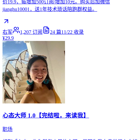
价19.9，每增加500订阅/增加10元。购买后加微信
jianghu10001，送1年技术琐话陪跑群权益。
右军
1,207
订阅
24
篇
11/22
收录
¥29.9
心态大师 1.0【完结啦，来读我】
职场