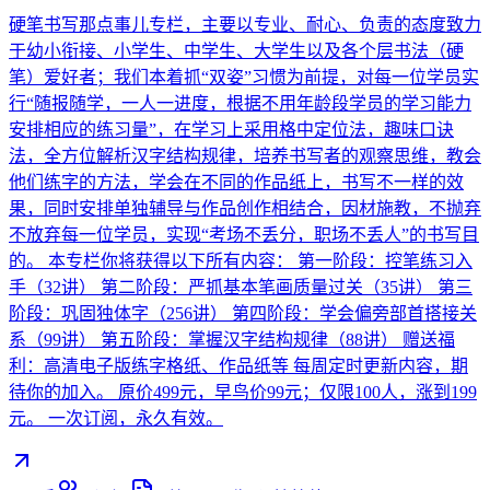
硬笔书写那点事儿专栏，主要以专业、耐心、负责的态度致力
于幼小衔接、小学生、中学生、大学生以及各个层书法（硬
笔）爱好者；我们本着抓“双姿”习惯为前提，对每一位学员实
行“随报随学，一人一进度，根据不用年龄段学员的学习能力
安排相应的练习量”，在学习上采用格中定位法，趣味口诀
法，全方位解析汉字结构规律，培养书写者的观察思维，教会
他们练字的方法，学会在不同的作品纸上，书写不一样的效
果，同时安排单独辅导与作品创作相结合，因材施教，不抛弃
不放弃每一位学员，实现“考场不丢分，职场不丢人”的书写目
的。 本专栏你将获得以下所有内容： 第一阶段：控笔练习入
手（32讲） 第二阶段：严抓基本笔画质量过关（35讲） 第三
阶段：巩固独体字（256讲） 第四阶段：学会偏旁部首搭接关
系（99讲） 第五阶段：掌握汉字结构规律（88讲） 赠送福
利：高清电子版练字格纸、作品纸等 每周定时更新内容，期
待你的加入。 原价499元，早鸟价99元；仅限100人，涨到199
元。 一次订阅，永久有效。