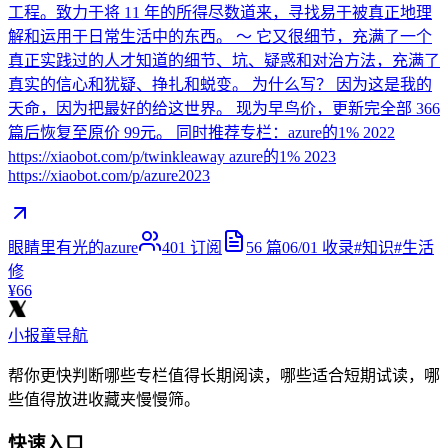
工程。致力于将 11 年的所得尽数道来，寻找易于被真正地理
解和运用于日常生活中的东西。 ～ 它又很细节，充满了一个
真正实践过的人才知道的细节、坑、疑惑和对治方法，充满了
真实的信心和犹疑、挣扎和蜕变。 为什么写？ 因为这是我的
天命，因为把最好的给这世界。 现为早鸟价，更新完全部 366
篇后恢复至原价 99元。 同时推荐专栏：azure的1% 2022
https://xiaobot.com/p/twinkleaway azure的1% 2023
https://xiaobot.com/p/azure2023
眼睛里有光的azure
401
订阅
56
篇
06/01
收录
#
知识
#
生活
修
¥66
小报童导航
帮你更快判断哪些专栏值得长期阅读，哪些适合短期试读，哪
些值得放进收藏夹慢慢筛。
快速入口