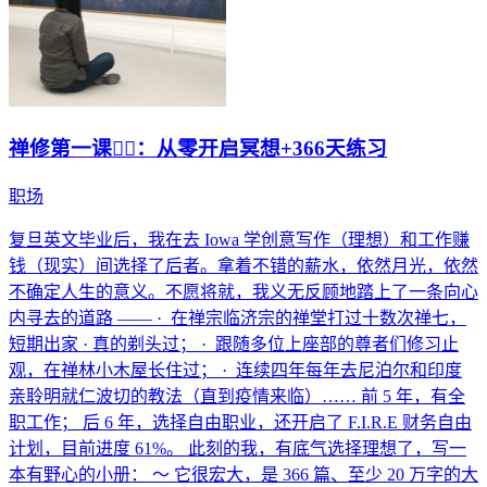
禅修第一课🧘‍♀️：从零开启冥想+366天练习
职场
复旦英文毕业后，我在去 Iowa 学创意写作（理想）和工作赚
钱（现实）间选择了后者。拿着不错的薪水，依然月光，依然
不确定人生的意义。不愿将就，我义无反顾地踏上了一条向心
内寻去的道路 —— · 在禅宗临济宗的禅堂打过十数次禅七，
短期出家 · 真的剃头过； · 跟随多位上座部的尊者们修习止
观，在禅林小木屋长住过； · 连续四年每年去尼泊尔和印度
亲聆明就仁波切的教法（直到疫情来临）…… 前 5 年，有全
职工作； 后 6 年，选择自由职业，还开启了 F.I.R.E 财务自由
计划，目前进度 61%。 此刻的我，有底气选择理想了，写一
本有野心的小册： ～ 它很宏大，是 366 篇、至少 20 万字的大