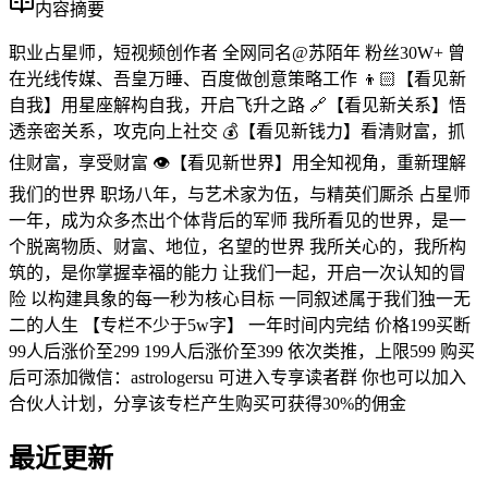
内容摘要
职业占星师，短视频创作者 全网同名@苏陌年 粉丝30W+ 曾
在光线传媒、吾皇万睡、百度做创意策略工作 👦🏻【看见新
自我】用星座解构自我，开启飞升之路 🔗【看见新关系】悟
透亲密关系，攻克向上社交 💰【看见新钱力】看清财富，抓
住财富，享受财富 👁【看见新世界】用全知视角，重新理解
我们的世界 职场八年，与艺术家为伍，与精英们厮杀 占星师
一年，成为众多杰出个体背后的军师 我所看见的世界，是一
个脱离物质、财富、地位，名望的世界 我所关心的，我所构
筑的，是你掌握幸福的能力 让我们一起，开启一次认知的冒
险 以构建具象的每一秒为核心目标 一同叙述属于我们独一无
二的人生 【专栏不少于5w字】 一年时间内完结 价格199买断
99人后涨价至299 199人后涨价至399 依次类推，上限599 购买
后可添加微信：astrologersu 可进入专享读者群 你也可以加入
合伙人计划，分享该专栏产生购买可获得30%的佣金
最近更新