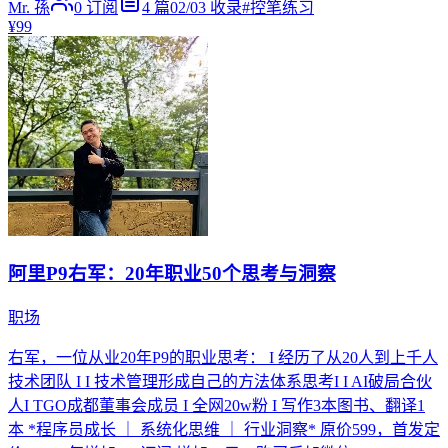
Mr. 孫
0
订阅
4
篇
02/03
收录
#
控笔练习
¥99
阿里P9右军：20年职业50个思考与洞察
职场
右军，一位从业20年P9的职业思考： I 经历了从20人到上千人
技术团队 I I 技术管理形成自己的方法体系思考I I AI破局合伙
人I TGO成都董事会成员 I 全网20w粉 I 写作3本图书、翻译1
本 *程序员成长 ｜ 系统化思维 ｜ 行业洞察* 原价599，首发定