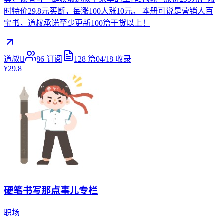
时特价29.8元买断，每涨100人涨10元。 本册可说是营销人百
宝书，道叔承诺至少更新100篇干货以上！
道叔
86
订阅
128
篇
04/18
收录
¥29.8
硬笔书写那点事儿专栏
职场