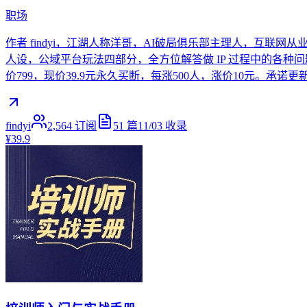
职场
作者 findyi，江湖人称洋哥，AI破局俱乐部主理人，互联网
人设，公域平台玩法四部分，全方位解答做 IP 过程中的各种问题
价799，现价39.9元永久买断，每涨500人，涨价10元。承诺更
findyi
2,564
订阅
51
篇
11/03
收录
¥39.9