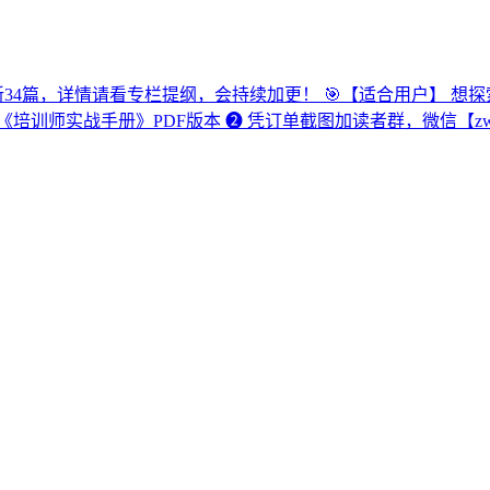
更新34篇，详情请看专栏提纲，会持续加更！ 🎯【适合用户】 
战手册》PDF版本 ❷ 凭订单截图加读者群，微信【zwc531363287】