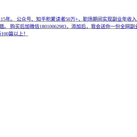
从业15年。 公众号、知乎积累读者50万+，职场期间实现副业年收
。 购买后加微信18010062983，添加后，我会送你一份全网
新100篇以上！