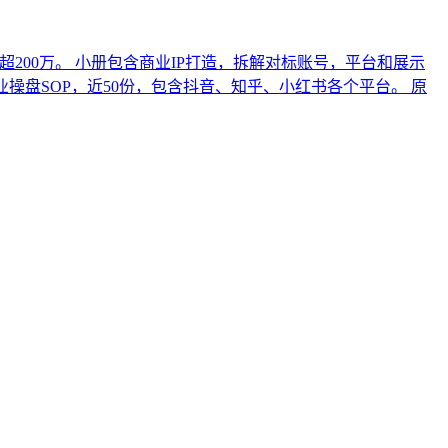
入超200万。 小册包含商业IP打造，拆解对标账号，平台和展示
副业操盘SOP，近50份，包含抖音、知乎、小红书各个平台。 原