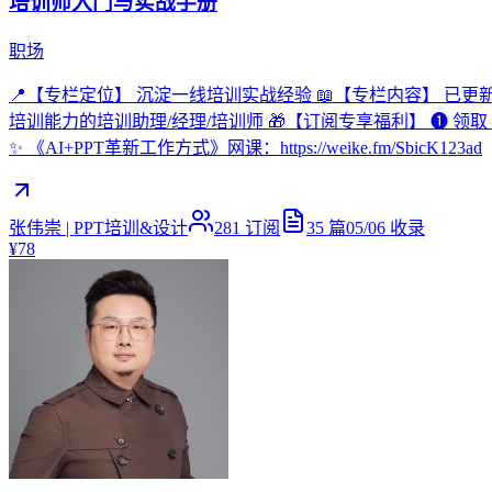
培训师入门与实战手册
职场
📍【专栏定位】 沉淀一线培训实战经验 📖【专栏内容】 已
培训能力的培训助理/经理/培训师 🎁【订阅专享福利】 ❶ 领取《培训师实
✨ 《AI+PPT革新工作方式》网课：https://weike.fm/SbicK123ad
张伟崇 | PPT培训&设计
281
订阅
35
篇
05/06
收录
¥78