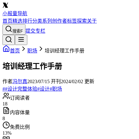
小报童导航
首页
精选
排行
分类
系列
创作者
标签
探索
关于
提交专栏
搜索
F
首页
职场
培训经理工作手册
培训经理工作手册
作者
冯尔真
2023/07/15
开刊
2024/02/02
更新
#
#设计完整体验
#
设计
#
职场
订阅读者
18
内容体量
8
免费比例
13
%