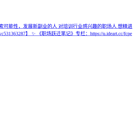
想探索可能性，发展新副业的人 对培训行业感兴趣的职场人 想精进
 ✨ 《职场跃迁笔记》专栏：https://u.ideart.cc/fcpe