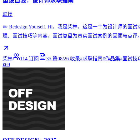
重设自我：设计师求职指南
职场
✏️ Redesign Yourself. Hi，我是柴林，这是
理、面试技巧等内容，面试复盘为真实面试案例的回顾与点评。 🙋‍♂
柴林
114
订阅
35
篇
08/26
收录
#
求职指南
#
作品集
#
面试技
¥69