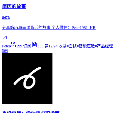
简历的故事
职场
分享简历与面试背后的故事 个人微信：Peter1981_HR
Peter
199
订阅
335
篇
12/24
收录
#
面试
#
智能座舱
#
产品经理
¥89