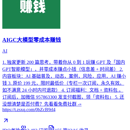
AIGC大模型零成本赚钱
AI
1. 独家更新 200 篇思考，带着你从 0 到 1 玩赚 GPT 及「国内
GPT智能模型」，并零成本赚点小钱（信息差 + 时间差） 2.
内容板块：AI 基础普及，动态，案例，风险，应用，AI 赚小
钱 3. 原价 199 元，限时最低价（专栏一次订阅，永久有效。
如不满意 24 小时内可退款） 4. 订阅福利：文档 + 资料包 。
订阅后，加微信 957863300 发支付截图，领「资料包」 5. 还
没想清楚是否付费？先看看免费社群 -»
https://t.zsxq.com/0bZcB9rl4