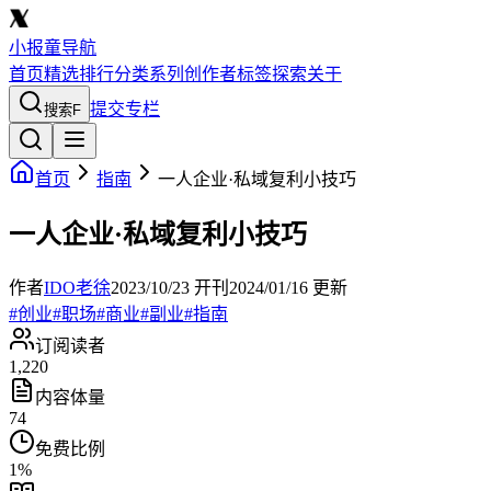
小报童导航
首页
精选
排行
分类
系列
创作者
标签
探索
关于
提交专栏
搜索
F
首页
指南
一人企业·私域复利小技巧
一人企业·私域复利小技巧
作者
IDO老徐
2023/10/23
开刊
2024/01/16
更新
#
创业
#
职场
#
商业
#
副业
#
指南
订阅读者
1,220
内容体量
74
免费比例
1
%