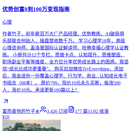
优势创富0到100万变现指南
心理
作者竹子，前年薪百万大厂产品经理、优势教练、AI破局俱
乐部联合创始人，操盘营收数千万。 学习心理学18年，高级
心理咨询师、盖洛普国际认证解读师、哈佛幸福心理学认证教
练。 小册共计12个专栏。思维卡点、认知提升、思维塑造、
职场副业平衡等维度，全方位分享优势成长路上的困惑。我坚
信“成长比成功更重要”。 购买后加微信TryEverything，添加
后，我会送你一份覆盖心理学、行为学、商业...认知成长电子
书组合（88本）。 原价799，现价10元永久买断，每涨500
人，涨价10元。承诺更新160篇以上！
富而喜悦的竹子🎍
3,426
订阅
177
篇
11/02
收录
¥10