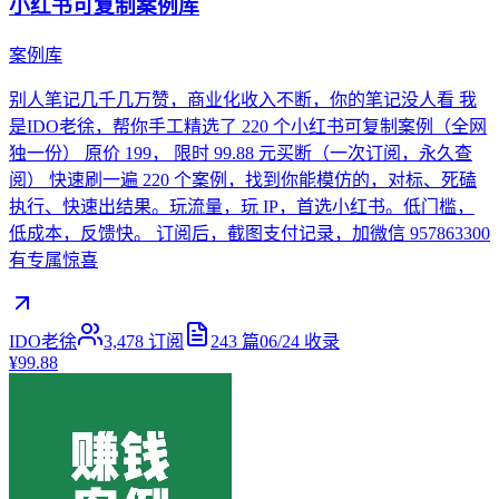
小红书可复制案例库
案例库
别人笔记几千几万赞，商业化收入不断，你的笔记没人看 我
是IDO老徐，帮你手工精选了 220 个小红书可复制案例（全网
独一份） 原价 199， 限时 99.88 元买断（一次订阅，永久查
阅） 快速刷一遍 220 个案例，找到你能模仿的，对标、死磕
执行、快速出结果。玩流量，玩 IP，首选小红书。低门槛，
低成本，反馈快。 订阅后，截图支付记录，加微信 957863300
有专属惊喜
IDO老徐
3,478
订阅
243
篇
06/24
收录
¥99.88