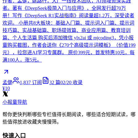
作者：孟健，姚路行，大厂一线技术团队，AI领域资深实践
者。著有《DeepSeek极简入门与应用》，全网发行超70万
册！写作《DeepSeek R1实战指南》阅读量超1.2万，深受读者
欢迎。 小册共8大板块：基础入门篇、提示词入门篇、提示词
技巧篇、实战基础篇、职场提效篇、商业应用篇、教育培训
篇、个人生活篇 购买后添加微信 ylx2ai 或 mjcoding3，凭小报
童购买截图，作者会送你《270个高级提示词模板》（价值199
元），拉您进AI学习专属群。 原价399元，首发特惠10元，每
满100人，涨5元。
孟健
1,837
订阅
32
篇
02/20
收录
¥10
小报童导航
帮你更快判断哪些专栏值得长期阅读，哪些适合短期试读，哪
些值得放进收藏夹慢慢筛。
快速入口