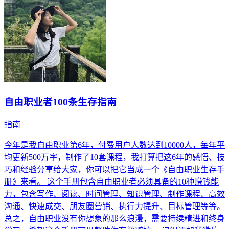
自由职业者100条生存指南
指南
今年是我自由职业第6年，付费用户人数达到10000人，每年平
均更新500万字，制作了10套课程，我打算把这6年的感悟、技
巧和经验分享给大家，你可以把它当成一个《自由职业生存手
册》来看。 这个手册包含自由职业者必须具备的10种赚钱能
力，包含写作、阅读、时间管理、知识管理、制作课程、高效
沟通、快速成交、朋友圈营销、执行力提升、目标管理等等。
总之，自由职业没有你想象的那么浪漫，需要持续精进和终身