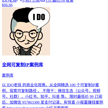
IDO老徐
3,483
订阅
155
篇
02/16
收录
¥66.66
全网可复制IP案例库
案例库
以 IDO老徐 的商业化视角，从全网精选 100 个可复制IP案
例，探索可复制路径 。 不限于：微信生态（公众号，视频
号，社群），小红书，知乎，抖音 等。 限时最低价 99 订阅
后，加微信 957863300 发支付记录，有惊喜 小报童赚钱案例