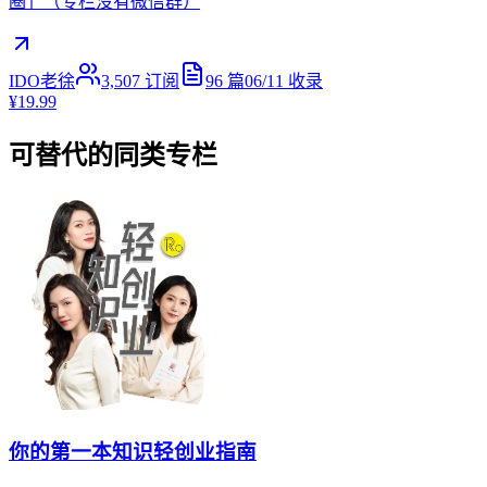
圈」（专栏没有微信群）
IDO老徐
3,507
订阅
96
篇
06/11
收录
¥19.99
可替代的同类专栏
你的第一本知识轻创业指南