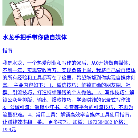
水龙手把手带你做自媒体
指南
我是水龙，一个热爱创业和写作的96后，从0开始做自媒体，
不到一年，实现营收百万，实现负债上岸，我将自己做自媒体
的所有经验和工具都写在了这里，希望能帮到你实现自媒体创
富。 主要内容如下： 1、微信技巧：解锁正确的朋友圈、社
群、引流技巧，打造持续赚钱的个人微信。 2、写作技巧：解
锁公众号排版、输出、爆款技巧，学会赚钱的记录式写作法
3、公域引流：解锁小红书、抖音等平台的引流技巧，不再为
流量犯难。 4、常用工具：解锁高效率自媒体工具使用指南，
让赚钱效率翻一番。 更多技巧，加微：1972584082 价格：
19.9元