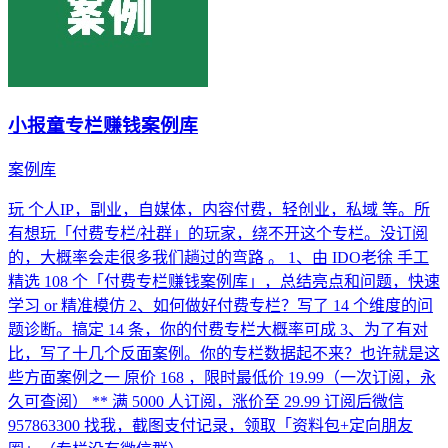
小报童专栏赚钱案例库
案例库
玩 个人IP，副业，自媒体，内容付费，轻创业，私域 等。所
有想玩「付费专栏/社群」的玩家，绕不开这个专栏。没订阅
的，大概率会走很多我们趟过的弯路 。 1、由 IDO老徐 手工
精选 108 个「付费专栏赚钱案例库」，总结亮点和问题，快速
学习 or 精准模仿 2、如何做好付费专栏？写了 14 个维度的问
题诊断。搞定 14 条，你的付费专栏大概率可成 3、为了有对
比，写了十几个反面案例。你的专栏数据起不来？也许就是这
些方面案例之一 原价 168 ，限时最低价 19.99（一次订阅，永
久可查阅） ** 满 5000 人订阅，涨价至 29.99 订阅后微信
957863300 找我，截图支付记录，领取「资料包+定向朋友