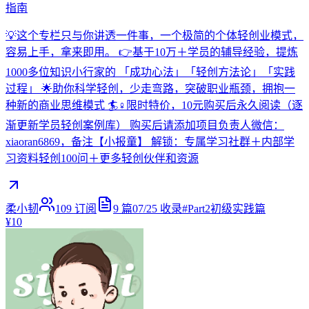
指南
💡这个专栏只与你讲透一件事，一个极简的个体轻创业模式，
容易上手，拿来即用。 👉基于10万＋学员的辅导经验，提炼
1000多位知识小行家的 「成功心法」「轻创方法论」「实践
过程」 🌟助你科学轻创，少走弯路，突破职业瓶颈，拥抱一
种新的商业思维模式 🏄♀️限时特价，10元购买后永久阅读（逐
渐更新学员轻创案例库） 购买后请添加项目负责人微信：
xiaoran6869，备注【小报童】 解锁：专属学习社群＋内部学
习资料轻创100问＋更多轻创伙伴和资源
柔小韧
109
订阅
9
篇
07/25
收录
#
Part2初级实践篇
¥10