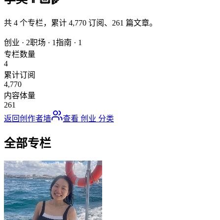
共
4
个专栏，累计
4,770
订阅、
261
篇文章。
创业
·
2
职场
·
1
指南
·
1
专栏数量
4
累计订阅
4,770
内容体量
261
返回创作者墙
查看
创业
分类
全部专栏