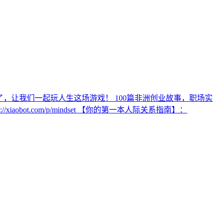
 第二季了，让我们一起玩人生这场游戏！ 100篇非洲创业故事，职场实
/xiaobot.com/p/mindset 【你的第一本人际关系指南】：