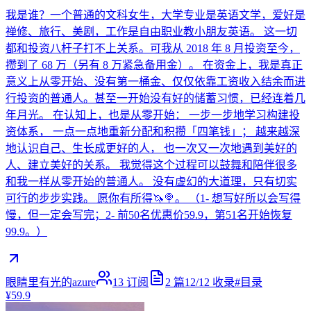
我是谁？一个普通的文科女生，大学专业是英语文学，爱好是
禅修、旅行、美剧，工作是自由职业教小朋友英语。 这一切
都和投资八杆子打不上关系。可我从 2018 年 8 月投资至今，
攒到了 68 万（另有 8 万紧急备用金）。 在资金上，我是真正
意义上从零开始、没有第一桶金、仅仅依靠工资收入结余而进
行投资的普通人。甚至一开始没有好的储蓄习惯，已经连着几
年月光。 在认知上，也是从零开始： 一步一步地学习构建投
资体系， 一点一点地重新分配和积攒「四笔钱」； 越来越深
地认识自己、生长成更好的人， 也一次又一次地遇到美好的
人、建立美好的关系。 我觉得这个过程可以鼓舞和陪伴很多
和我一样从零开始的普通人。 没有虚幻的大道理，只有切实
可行的步步实践。 愿你有所得🦄️🍭。 （1- 想写好所以会写得
慢，但一定会写完；2- 前50名优惠价59.9，第51名开始恢复
99.9。）
眼睛里有光的azure
13
订阅
2
篇
12/12
收录
#
目录
¥59.9