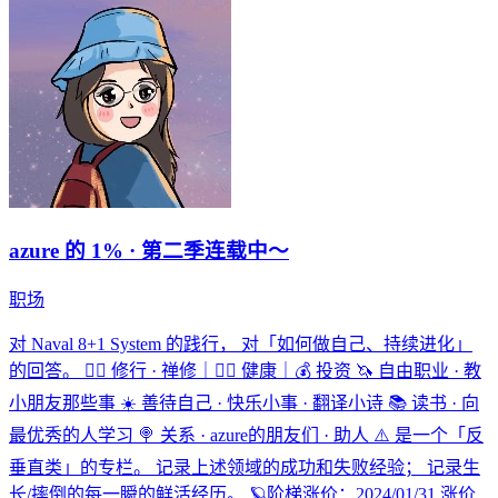
azure 的 1% · 第二季连载中～
职场
对 Naval 8+1 System 的践行， 对「如何做自己、持续进化」
的回答。 🧘‍♀️ 修行 · 禅修｜🏃‍♀️ 健康｜💰 投资 🦄️ 自由职业 · 教
小朋友那些事 ☀️ 善待自己 · 快乐小事 · 翻译小诗 📚 读书 · 向
最优秀的人学习 🍭 关系 · azure的朋友们 · 助人 ⚠️ 是一个「反
垂直类」的专栏。 记录上述领域的成功和失败经验； 记录生
长/摔倒的每一瞬的鲜活经历。 🪐阶梯涨价：2024/01/31 涨价