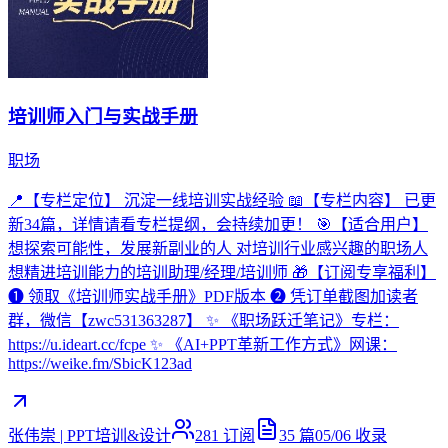
培训师入门与实战手册
职场
📍【专栏定位】 沉淀一线培训实战经验 📖【专栏内容】 已更
新34篇，详情请看专栏提纲，会持续加更！ 🎯【适合用户】
想探索可能性，发展新副业的人 对培训行业感兴趣的职场人
想精进培训能力的培训助理/经理/培训师 🎁【订阅专享福利】
❶ 领取《培训师实战手册》PDF版本 ❷ 凭订单截图加读者
群，微信【zwc531363287】 ✨ 《职场跃迁笔记》专栏：
https://u.ideart.cc/fcpe ✨ 《AI+PPT革新工作方式》网课：
https://weike.fm/SbicK123ad
张伟崇 | PPT培训&设计
281
订阅
35
篇
05/06
收录