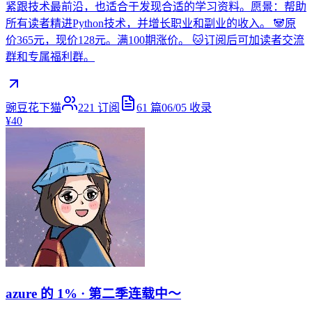
紧跟技术最前沿，也适合于发现合适的学习资料。愿景：帮助
所有读者精进Python技术，并增长职业和副业的收入。 🐼原
价365元，现价128元。满100期涨价。 🐱订阅后可加读者交流
群和专属福利群。
豌豆花下猫
221
订阅
61
篇
06/05
收录
¥40
azure 的 1% · 第二季连载中～