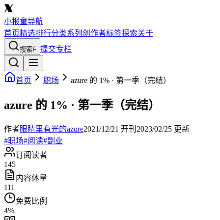
小报童导航
首页
精选
排行
分类
系列
创作者
标签
探索
关于
提交专栏
搜索
F
首页
职场
azure 的 1% · 第一季（完结）
azure 的 1% · 第一季（完结）
作者
眼睛里有光的azure
2021/12/21
开刊
2023/02/25
更新
#
职场
#
阅读
#
副业
订阅读者
145
内容体量
111
免费比例
4
%