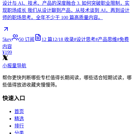
设计与 AI、技术、产品的深度融合 3. 如何突破职业限制，实
现职场成长 我们从设计聊到产品，从技术谈到 AI，再到设计
师的职场思考。全年不少于 100 篇高质量内容。
5key
50
订阅
12
篇
12/18
收录
#
设计思考
#
产品思维
#
免费
内容
¥199
小报童导航
帮你更快判断哪些专栏值得长期阅读，哪些适合短期试读，哪
些值得放进收藏夹慢慢筛。
快速入口
首页
精选
排行
分类