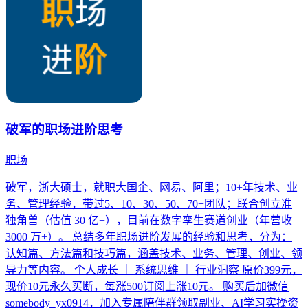
破军的职场进阶思考
职场
破军，浙大硕士，就职大国企、网易、阿里；10+年技术、业
务、管理经验，带过5、10、30、50、70+团队；联合创立准
独角兽（估值 30 亿+），目前在数字孪生赛道创业（年营收
3000 万+）。 总结多年职场进阶发展的经验和思考，分为：
认知篇、方法篇和技巧篇，涵盖技术、业务、管理、创业、领
导力等内容。 个人成长 ｜ 系统思维 ｜ 行业洞察 原价399元，
现价10元永久买断，每涨500订阅上涨10元。 购买后加微信
somebody_yx0914，加入专属陪伴群领取副业、AI学习实操资