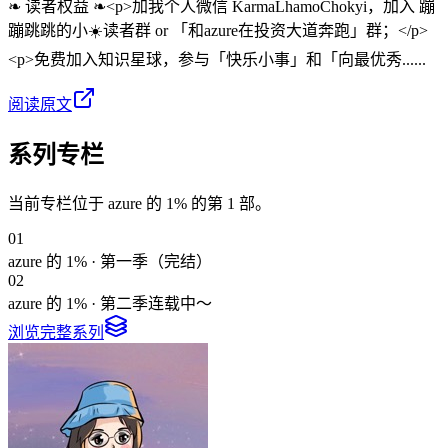
❧ 读者权益 ❧<p>加我个人微信 KarmaLhamoChokyi，加入 蹦
蹦跳跳的小☀️读者群 or 「和azure在投资大道奔跑」群；</p>
<p>免费加入知识星球，参与「快乐小事」和「向最优秀......
阅读原文
系列专栏
当前专栏位于
azure 的 1%
的第
1
部。
0
1
azure 的 1% · 第一季（完结）
0
2
azure 的 1% · 第二季连载中～
浏览完整系列