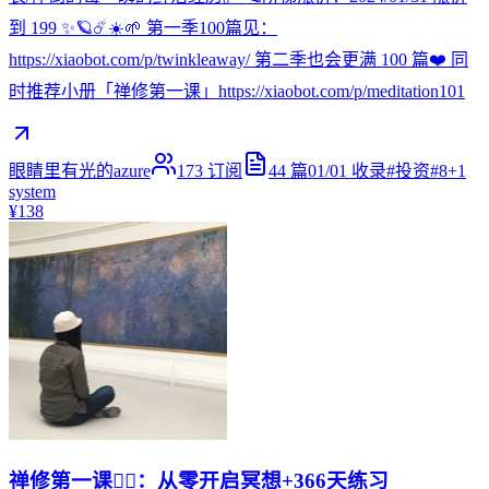
到 199 ✨🪐☄️☀️🌱 第一季100篇见：
https://xiaobot.com/p/twinkleaway/ 第二季也会更满 100 篇❤️ 同
时推荐小册「禅修第一课」https://xiaobot.com/p/meditation101
眼睛里有光的azure
173
订阅
44
篇
01/01
收录
#
投资
#
8+1
system
¥138
禅修第一课🧘‍♀️：从零开启冥想+366天练习