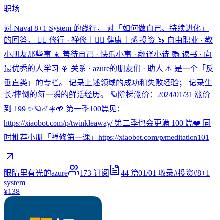
职场
对 Naval 8+1 System 的践行， 对「如何做自己、持续进化」
的回答。 🧘‍♀️ 修行 · 禅修｜🏃‍♀️ 健康｜💰 投资 🦄️ 自由职业 · 教
小朋友那些事 ☀️ 善待自己 · 快乐小事 · 翻译小诗 📚 读书 · 向
最优秀的人学习 🍭 关系 · azure的朋友们 · 助人 ⚠️ 是一个「反
垂直类」的专栏。 记录上述领域的成功和失败经验； 记录生
长/摔倒的每一瞬的鲜活经历。 🪐阶梯涨价：2024/01/31 涨价
到 199 ✨🪐☄️☀️🌱 第一季100篇见：
https://xiaobot.com/p/twinkleaway/ 第二季也会更满 100 篇❤️ 同
时推荐小册「禅修第一课」https://xiaobot.com/p/meditation101
眼睛里有光的azure
173
订阅
44
篇
01/01
收录
#
投资
#
8+1
system
¥138