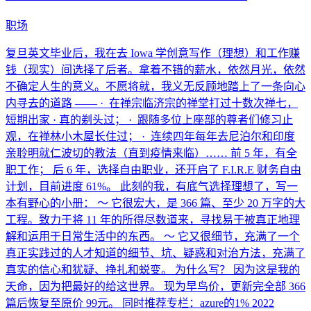
职场
复旦英文毕业后，我在去 Iowa 学创意写作（理想）和工作赚
钱（现实）间选择了后者。拿着不错的薪水，依然月光，依然
不确定人生的意义。不愿将就，我义无反顾地踏上了一条向心
内寻去的道路 —— · 在禅宗临济宗的禅堂打过十数次禅七，
短期出家 · 真的剃头过； · 跟随多位上座部的尊者们修习止
观，在禅林小木屋长住过； · 连续四年每年去尼泊尔和印度
亲聆明就仁波切的教法（直到疫情来临）…… 前 5 年，有全
职工作； 后 6 年，选择自由职业，还开启了 F.I.R.E 财务自由
计划，目前进度 61%。 此刻的我，有底气选择理想了，写一
本有野心的小册： ～ 它很宏大，是 366 篇、至少 20 万字的大
工程。致力于将 11 年的所得尽数道来，寻找易于被真正地理
解和运用于日常生活中的东西。 ～ 它又很细节，充满了一个
真正实践过的人才知道的细节、坑、疑惑和对治方法，充满了
真实的信心和犹疑、挣扎和蜕变。 为什么写？ 因为这是我的
天命，因为把最好的给这世界。 现为早鸟价，更新完全部 366
篇后恢复至原价 99元。 同时推荐专栏：azure的1% 2022