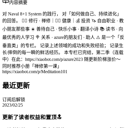
内容摘要
对 Naval 8+1 System 的践行， 对「如何做自己、持续进化」
的回答。 🧘‍♀️ 修行 · 禅修｜🏃‍♀️ 健康｜💰 投资 🦄️ 自由职业 · 教
小朋友那些事 ☀️ 善待自己 · 快乐小事 · 翻译小诗 📚 读书 · 向
最优秀的人学习 🍭 关系 · azure的朋友们 · 助人 ⚠️ 是一个「反
垂直类」的专栏。 记录上述领域的成功和失败经验； 记录生
长/摔倒的每一瞬的鲜活经历。 本专栏已完结，第二季（连载
中）在此：https://xiaobot.com/p/azure2023 随更新阶梯涨价～
同时推荐小册「禅修第一课」
https://xiaobot.com/p/Meditation101
最近更新
订阅后解锁
2023/02/25
更新了读者权益和置顶🔝