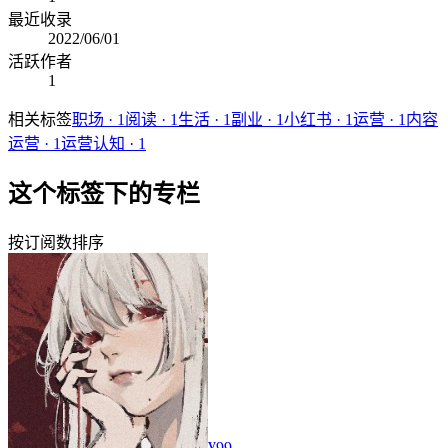
最近收录
2022/06/01
活跃作者
1
相关标签
职场
·
1
阅读
·
1
生活
·
1
副业
·
1
小红书
·
1
运营
·
1
内容
运营
·
1
运营认知
·
1
这个标签下的专栏
按订阅数排序
¥99