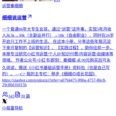
运营
秦细细
细细说运营
一个普通96年大专生女孩，通过“运营”这件事，实现5年月收
入从3k→30k（主副业并行）→18k（自由职业），同时在26岁
开启只工作不上班的生活。 在这本小册，分享这些年我沉淀
下来可复制的【运营知识】、【实践过程】，助你往前一步。
本册专注研究小红书运营/个人IP/知识付费/内容运营/自媒体等
领域。 作者公众号/小红书/即刻：秦细细 💰 99元购买后可永
久阅读，赠送《小红书基础运营手册》资料包（也是自己写
的）。 - - 👉 我的主专栏：移步《细细の成长花园》
https://xiaobot.com/p/qinxixi?refer=a0794475-990a-4757-86c8-
29c80d1b915b
343
39
篇
小报童导航