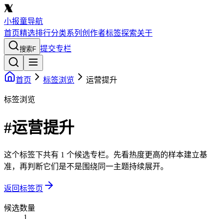
小报童导航
首页
精选
排行
分类
系列
创作者
标签
探索
关于
提交专栏
搜索
F
首页
标签浏览
运营提升
标签浏览
#运营提升
这个标签下共有 1 个候选专栏。先看热度更高的样本建立基
准，再判断它们是不是围绕同一主题持续展开。
返回标签页
候选数量
1