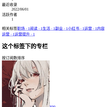
最近收录
2022/06/01
活跃作者
1
相关标签
职场
·
1
阅读
·
1
生活
·
1
副业
·
1
小红书
·
1
运营
·
1
内容
运营
·
1
运营提升
·
1
这个标签下的专栏
按订阅数排序
¥99