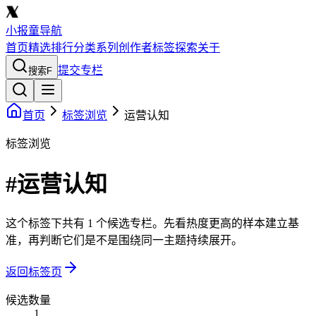
小报童导航
首页
精选
排行
分类
系列
创作者
标签
探索
关于
提交专栏
搜索
F
首页
标签浏览
运营认知
标签浏览
#运营认知
这个标签下共有 1 个候选专栏。先看热度更高的样本建立基
准，再判断它们是不是围绕同一主题持续展开。
返回标签页
候选数量
1