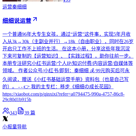
运营
秦细细
细细说运营
一个普通96年大专生女孩，通过“运营”这件事，实现5年月收
入从3k→30k（主副业并行）→18k（自由职业），同时在26岁
开启只工作不上班的生活。 在这本小册，分享这些年我沉淀
下来可复制的【运营知识】、【实践过程】，助你往前一步。
本册专注研究小红书运营/个人IP/知识付费/内容运营/自媒体等
领域。 作者公众号/小红书/即刻：秦细细 💰 99元购买后可永
久阅读，赠送《小红书基础运营手册》资料包（也是自己写
的）。 - - 👉 我的主专栏：移步《细细の成长花园》
https://xiaobot.com/p/qinxixi?refer=a0794475-990a-4757-86c8-
29c80d1b915b
343
39
篇
小报童导航