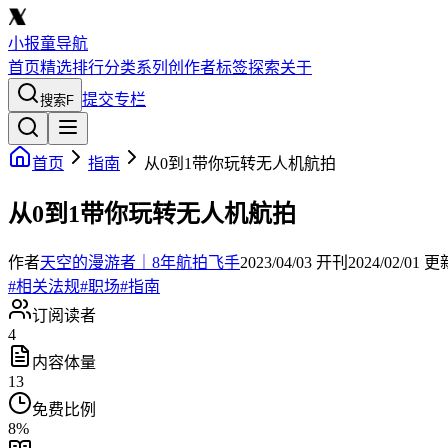
小报童导航
首页
精选
排行
分类
系列
创作者
标签
探索
关于
提交专栏
搜索
F
首页
指南
从0到1带你玩转无人机航拍
从0到1带你玩转无人机航拍
作者
天空的漫游者｜8年航拍飞手
2023/04/03
开刊
2024/02/01
更
#
相关法规
#
职场
#
指南
订阅读者
4
内容体量
13
免费比例
8
%