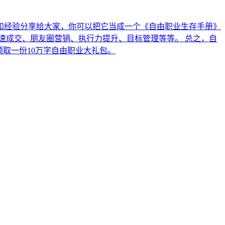
技巧和经验分享给大家，你可以把它当成一个《自由职业生存手册》
速成交、朋友圈营销、执行力提升、目标管理等等。 总之，自
领取一份10万字自由职业大礼包。