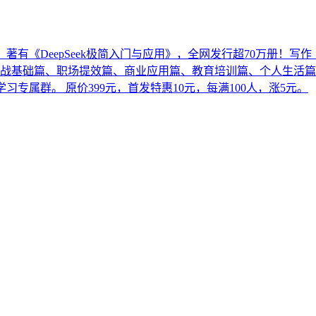
DeepSeek极简入门与应用》，全网发行超70万册！写作《De
篇、职场提效篇、商业应用篇、教育培训篇、个人生活篇 购买后添加微
习专属群。 原价399元，首发特惠10元，每满100人，涨5元。