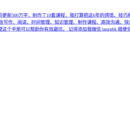
平均更新500万字，制作了10套课程，我打算把这6年的感悟、
包含写作、阅读、时间管理、知识管理、制作课程、高效沟通、快
手册可以帮助你有效避坑。 记得添加我微信 lanzghk 顺便