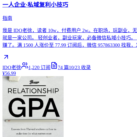
一人企业·私域复利小技巧
指南
我是 IDO老徐，读者 10w，付费用户 2w。在职场，玩副
就是一家公司。 轻创业者，副业玩家，必备微信私域小技巧。 * 每
赚了。满 1500 人涨价至 77.99 订阅后，微信 9578633
IDO老徐
1,220
订阅
74
篇
10/23
收录
¥56.99