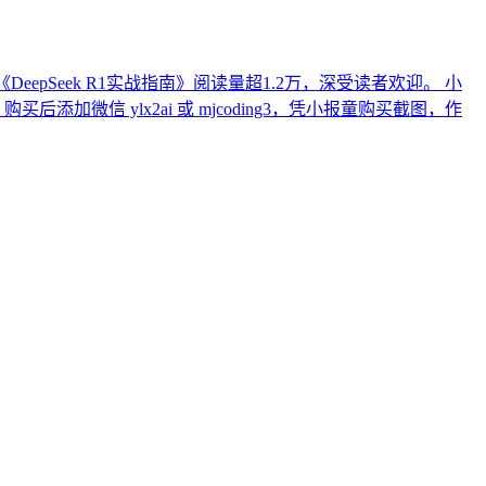
epSeek R1实战指南》阅读量超1.2万，深受读者欢迎。 小
信 ylx2ai 或 mjcoding3，凭小报童购买截图，作