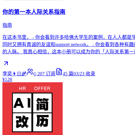
你的第一本人际关系指南
指南
在这本书里， - 你会看到许多哈佛大学生的案例，在人人都
同时又拥有真诚的友谊和support network。 - 你会
的人脉。 我真心相信，这本小册可以成为你的「人际关系第一
李奕👩🏻‍🌾
1,207
订阅
45
篇
03/23
收录
¥128