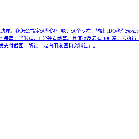
业，无助理。我怎么搞定这些的？ 嗯，这个专栏，输出 IDO老徐玩
篇帖子很短，1 分钟看两篇。且值得反复看 100 遍，去执行。 原
00 找我，发支付截图，解锁「定向朋友圈和资料包」。