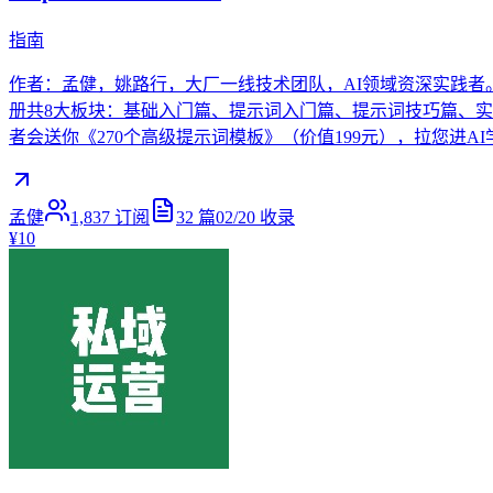
指南
作者：孟健，姚路行，大厂一线技术团队，AI领域资深实践者。著有《
册共8大板块：基础入门篇、提示词入门篇、提示词技巧篇、实战基础
者会送你《270个高级提示词模板》（价值199元），拉您进AI学
孟健
1,837
订阅
32
篇
02/20
收录
¥10