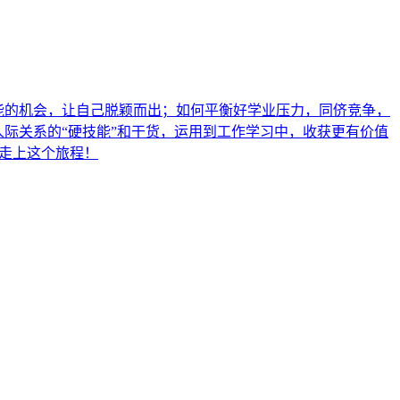
可能的机会，让自己脱颖而出；如何平衡好学业压力，同侪竞争，
一些关于人际关系的“硬技能”和干货，运用到工作学习中，收获更有价值
起走上这个旅程！